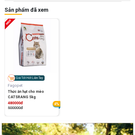
Sản phẩm đã xem
Giá Tốt Hốt Liền Tay
Fagopet
Thức ăn hạt cho mèo
CATSRANG 5kg
480000đ
4%
500000đ