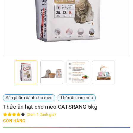
GIỚI THIỆU
DỊCH VỤ
Khách sạn chó mèo
Spa chó mèo
Dịch vụ cắt tỉa lông chó
Dịch vụ huấn luyện chó
mèo
Dịch vụ mua bán chó
Dịch vụ phối giống chó
Sản phẩm dành cho mèo
Thức ăn cho mèo
mèo
mèo
Thức ăn hạt cho mèo CATSRANG 5kg
(Xem 1 đánh giá)
TIN TỨC
CÒN HÀNG
Thông tin về khách sạn,