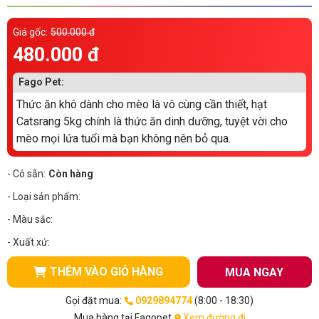
Thông tin về chó
spa cho thú cưng
Giá gốc:
500.000 đ
Thông tin về mèo
480.000 đ
Fago Pet:
CHÍNH SÁCH
Thức ăn khô dành cho mèo là vô cùng cần thiết, hạt
Chính sách mua hàng
Chính sách vận chuyển
Catsrang 5kg chính là thức ăn dinh dưỡng, tuyệt vời cho
mèo mọi lứa tuổi mà bạn không nên bỏ qua.
Chính sách bảo hành
Chính sách bảo mật
- Có sẵn:
Còn hàng
Chính sách đổi trả
- Loại sản phẩm:
- Màu sắc:
LIÊN HỆ
- Xuất xứ:
TỔNG ĐÀI TƯ VẤN
THÊM VÀO GIỎ HÀNG
MUA NGAY
0929894774
Gọi đặt mua:
0929894774
(8:00 - 18:30)
Mua hàng tại Fagopet
Xem đường đi