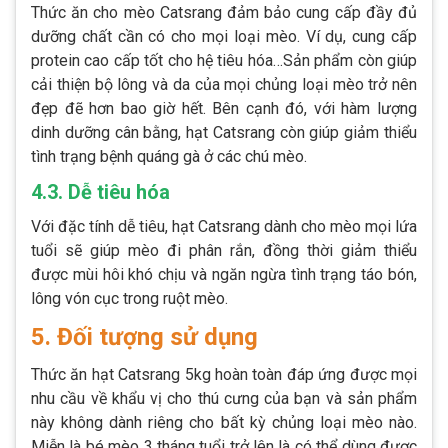
Thức ăn cho mèo Catsrang đảm bảo cung cấp đầy đủ
dưỡng chất cần có cho mọi loại mèo. Ví dụ, cung cấp
protein cao cấp tốt cho hệ tiêu hóa…Sản phẩm còn giúp
cải thiện bộ lông và da của mọi chủng loại mèo trở nên
đẹp đẽ hơn bao giờ hết. Bên cạnh đó, với hàm lượng
dinh dưỡng cân bằng, hạt Catsrang còn giúp giảm thiểu
tình trạng bệnh quáng gà ở các chú mèo.
4.3. Dễ tiêu hóa
Với đặc tính dễ tiêu, hạt Catsrang dành cho mèo mọi lứa
tuổi sẽ giúp mèo đi phân rắn, đồng thời giảm thiểu
được mùi hôi khó chịu và ngăn ngừa tình trạng táo bón,
lông vón cục trong ruột mèo.
5. Đối tượng sử dụng
Thức ăn hạt Catsrang 5kg hoàn toàn đáp ứng được mọi
nhu cầu về khẩu vị cho thú cưng của bạn và sản phẩm
này không dành riêng cho bất kỳ chủng loại mèo nào.
Miễn là bé mèo 3 tháng tuổi trở lên là có thể dùng được