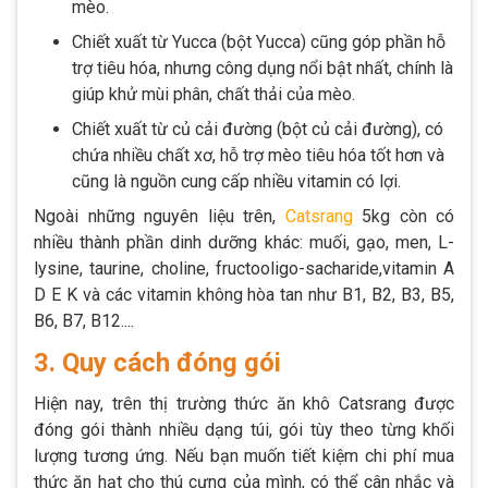
mèo.
Chiết xuất từ Yucca (bột Yucca) cũng góp phần hỗ
trợ tiêu hóa, nhưng công dụng nổi bật nhất, chính là
giúp khử mùi phân, chất thải của mèo.
Chiết xuất từ củ cải đường (bột củ cải đường), có
chứa nhiều chất xơ, hỗ trợ mèo tiêu hóa tốt hơn và
cũng là nguồn cung cấp nhiều vitamin có lợi.
Ngoài những nguyên liệu trên,
Catsrang
5kg còn có
nhiều thành phần dinh dưỡng khác: muối, gạo, men, L-
lysine, taurine, choline, fructooligo-sacharide,vitamin A
D E K và các vitamin không hòa tan như B1, B2, B3, B5,
B6, B7, B12....
3. Quy cách đóng gói
Hiện nay, trên thị trường thức ăn khô Catsrang được
đóng gói thành nhiều dạng túi, gói tùy theo từng khối
lượng tương ứng. Nếu bạn muốn tiết kiệm chi phí mua
thức ăn hạt cho thú cưng của mình, có thể cân nhắc và