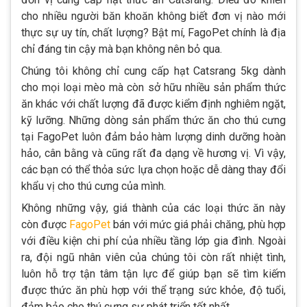
cho nhiều người băn khoăn không biết đơn vị nào mới
thực sự uy tín, chất lượng? Bật mí, FagoPet chính là địa
chỉ đáng tin cậy mà bạn không nên bỏ qua.
Chúng tôi không chỉ cung cấp hạt Catsrang 5kg dành
cho mọi loại mèo mà còn sở hữu nhiều sản phẩm thức
ăn khác với chất lượng đã được kiểm định nghiêm ngặt,
kỹ lưỡng. Những dòng sản phẩm thức ăn cho thú cưng
tại FagoPet luôn đảm bảo hàm lượng dinh dưỡng hoàn
hảo, cân bằng và cũng rất đa dạng về hương vị. Vì vậy,
các bạn có thể thỏa sức lựa chọn hoặc dễ dàng thay đổi
khẩu vị cho thú cưng của mình.
Không những vậy, giá thành của các loại thức ăn này
còn được
FagoPet
bán với mức giá phải chăng, phù hợp
với điều kiện chi phí của nhiều tầng lớp gia đình. Ngoài
ra, đội ngũ nhân viên của chúng tôi còn rất nhiệt tình,
luôn hỗ trợ tận tâm tận lực để giúp bạn sẽ tìm kiếm
được thức ăn phù hợp với thể trạng sức khỏe, độ tuổi,
đảm bảo cho thú cưng sự phát triển tốt nhất.