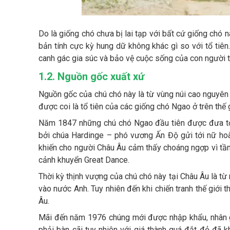
Do là giống chó chưa bị lai tạp với bất cứ giống chó 
bản tính cực kỳ hung dữ không khác gì so với tổ tiê
canh gác gia súc và bảo vệ cuộc sống của con người t
1.2. Nguồn gốc xuất xứ
Nguồn gốc của chú chó này là từ vùng núi cao nguyên
được coi là tổ tiên của các giống chó Ngao ở trên thế g
Năm 1847 những chú chó Ngao đầu tiên được đưa tới
bởi chúa Hardinge – phó vương Ấn Độ gửi tới nữ hoà
khiến cho người Châu Âu cảm thấy choáng ngợp vì tầm
cảnh khuyển Great Dance.
Thời kỳ thịnh vượng của chú chó này tại Châu Âu là 
vào nước Anh. Tuy nhiên đến khi chiến tranh thế giới t
Âu.
Mãi đến năm 1976 chúng mới được nhập khẩu, nhân gi
phải bàn cãi tuy nhiên với giá thành quá đắt đỏ đã k