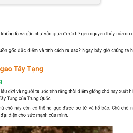
 khổng lồ và gần như vẫn giữa được hệ gen nguyên thủy của nó
uồn gốc đặc điểm và tính cách ra sao? Ngay bây giờ chúng ta h
Ngao Tây Tạng
g
âu đời và người ta ước tính rằng thời điểm giống chó này xuất h
Tây Tạng của Trung Quốc.
chú chó này còn có thể hạ gục được sư tử và hổ báo. Chú chó 
t đại diện cho sức mạnh của mình.