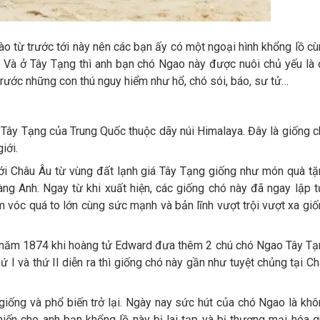
nào từ trước tới này nên các bạn ấy có một ngoại hình khổng lồ c
n. Và ở Tây Tạng thì anh bạn chó Ngao này được nuôi chủ yếu là
rước những con thú nguy hiểm như hổ, chó sói, báo, sư tử…
 Tây Tạng của Trung Quốc thuộc dãy núi Himalaya. Đây là giống 
iới.
 Châu Âu từ vùng đất lạnh giá Tây Tạng giống như món quà tặ
ng Anh. Ngay từ khi xuất hiện, các giống chó này đã ngay lập 
 vóc quá to lớn cùng sức mạnh và bản lĩnh vượt trội vượt xa gi
từ năm 1874 khi hoàng tử Edward đưa thêm 2 chú chó Ngao Tây T
hứ I và thứ II diễn ra thì giống chó này gần như tuyệt chủng tại C
ống và phổ biến trở lại. Ngày nay sức hút của chó Ngao là kh
hiến cho anh bạn khổng lồ này bị lai tạp và bị thương mại hóa 