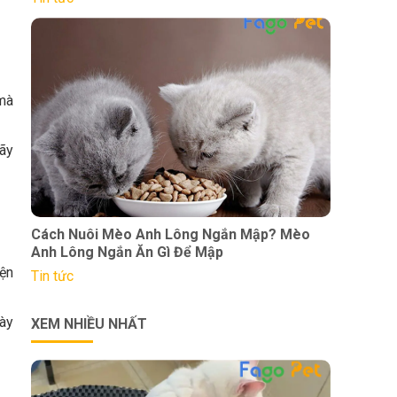
 mà
ãy
Cách Nuôi Mèo Anh Lông Ngắn Mập? Mèo
Anh Lông Ngắn Ăn Gì Để Mập
iện
Tin tức
này
XEM NHIỀU NHẤT