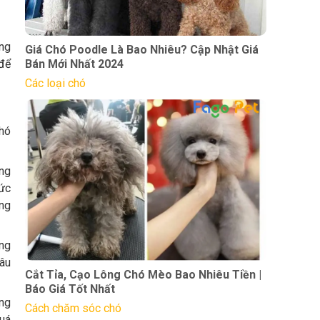
ùng
Giá Chó Poodle Là Bao Nhiêu? Cập Nhật Giá
 để
Bán Mới Nhất 2024
Các loại chó
chó
ng
tức
ống
ạng
hâu
Cắt Tỉa, Cạo Lông Chó Mèo Bao Nhiêu Tiền |
Báo Giá Tốt Nhất
ông
Cách chăm sóc chó
quá