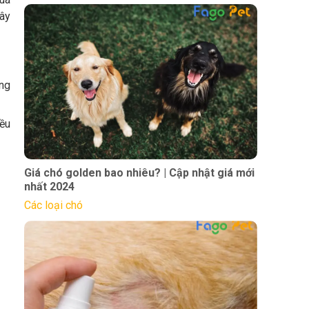
Tây
ặng
iều
Giá chó golden bao nhiêu? | Cập nhật giá mới
nhất 2024
Các loại chó