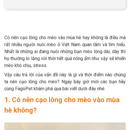
Thông tin về chó
spa cho thú cưng
Thông tin về mèo
CHÍNH SÁCH
Có nên cạo lông cho mèo vào mùa hè hay không là điều mà
rất nhiều người nuôi mèo ở Việt Nam quan tâm và tìm hiểu.
Chính sách mua hàng
Chính sách vận chuyển
Nhất là những ai đang nuôi những bạn mèo lông dài, dày thì
họ thường lo lắng với thời tiết quá nóng ẩm như vậy sẽ khiến
Chính sách bảo hành
Chính sách bảo mật
mèo khó chịu, stress.
Vậy câu trả lời của vấn đề này là gì và thời điểm nào chúng
Chính sách đổi trả
ta nên cạo lông cho mèo? Ngay bây giờ mời các bạn hãy
cùng FagoPet khám phá qua bài viết dưới đây nhé.
LIÊN HỆ
1. Có nên cạo lông cho mèo vào mùa
hè không?
TỔNG ĐÀI TƯ VẤN
0929894774