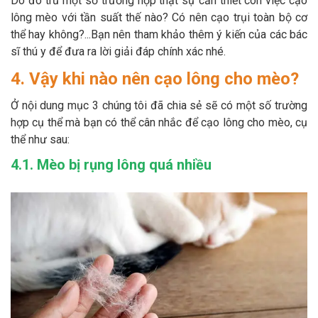
Do đó trừ một số trường hợp thật sự cần thiết còn việc cạo
lông mèo với tần suất thế nào? Có nên cạo trụi toàn bộ cơ
thể hay không?...Bạn nên tham khảo thêm ý kiến của các bác
sĩ thú y để đưa ra lời giải đáp chính xác nhé.
4. Vậy khi nào nên cạo lông cho mèo?
Ở nội dung mục 3 chúng tôi đã chia sẻ sẽ có một số trường
hợp cụ thể mà bạn có thể cân nhắc để cạo lông cho mèo, cụ
thể như sau:
4.1. Mèo bị rụng lông quá nhiều