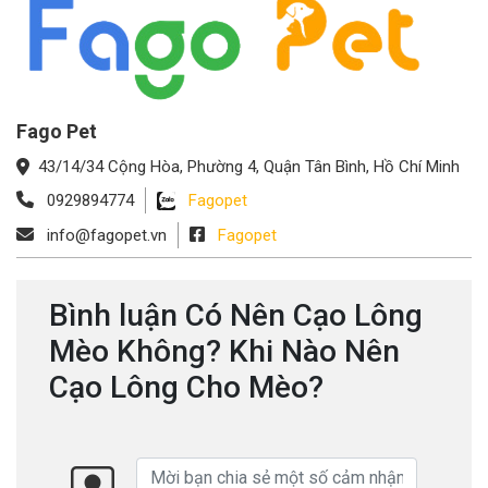
Fago Pet
43/14/34 Cộng Hòa, Phường 4, Quận Tân Bình, Hồ Chí Minh
0929894774
Fagopet
info@fagopet.vn
Fagopet
Bình luận Có Nên Cạo Lông
Mèo Không? Khi Nào Nên
Cạo Lông Cho Mèo?