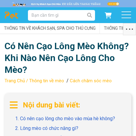
DANH MỤC SẢN PHẨM
THÔNG TIN VỀ KHÁCH SẠN, SPA CHO THÚ CƯNG
SẢN PHẨM DÀNH CHO MÈO
SẢN PHẨM DÀNH CHO CHÓ
THÔNG TIN VỀ C
Có Nên Cạo Lông Mèo Không?
SẨN PHẨM THEO THƯƠNG HIỆU
Khi Nào Nên Cạo Lông Cho
Mèo?
/
Trang Chủ /
Thông tin về mèo
Cách chăm sóc mèo
Nội dung bài viết:
1. Có nên cạo lông cho mèo vào mùa hè không?
2. Lông mèo có chức năng gì?