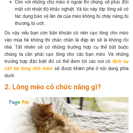
Còn với những chú mèo ở ngoài thì chúng sẽ phải đối
mặt với nhiệt độ khắc nghiệt. Và lúc này lớp lông sẽ có
tác dụng bảo vệ làn da của mèo không bị cháy nắng, bị
thương, bị ướt…
Do vậy nếu bạn còn băn khoăn có nên cạo lông cho mèo
vào mùa hè không thì chắc chắn là đáp án sẽ là không rồi
nhé. Tất nhiên sẽ có những trường hợp cụ thể bắt buộc
chúng ta cần phải cạo lông cho các bạn mèo. Và những
trường hợp đặc biệt đó có thể đem tới các nơi có
dịch vụ
cắt tỉa lông chó mèo
sẽ được khám phá ở nội dung phía
dưới.
2. Lông mèo có chức năng gì?