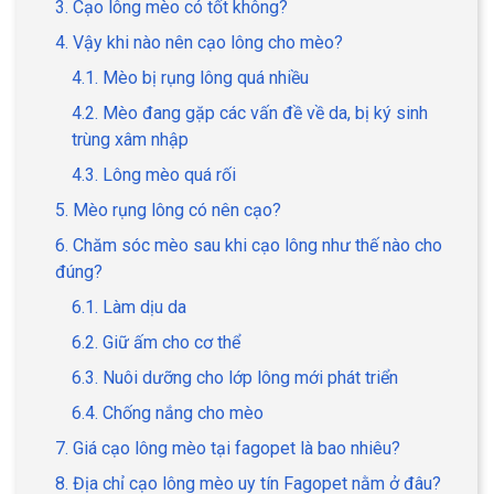
3. Cạo lông mèo có tốt không?
4. Vậy khi nào nên cạo lông cho mèo?
4.1. Mèo bị rụng lông quá nhiều
4.2. Mèo đang gặp các vấn đề về da, bị ký sinh
GIỚI THIỆU
trùng xâm nhập
4.3. Lông mèo quá rối
DỊCH VỤ
5. Mèo rụng lông có nên cạo?
Khách sạn chó mèo
Spa chó mèo
6. Chăm sóc mèo sau khi cạo lông như thế nào cho
đúng?
Dịch vụ cắt tỉa lông chó
Dịch vụ huấn luyện chó
mèo
6.1. Làm dịu da
6.2. Giữ ấm cho cơ thể
Dịch vụ mua bán chó
Dịch vụ phối giống chó
6.3. Nuôi dưỡng cho lớp lông mới phát triển
mèo
mèo
6.4. Chống nắng cho mèo
TIN TỨC
7. Giá cạo lông mèo tại fagopet là bao nhiêu?
8. Địa chỉ cạo lông mèo uy tín Fagopet nằm ở đâu?
Thông tin về khách sạn,