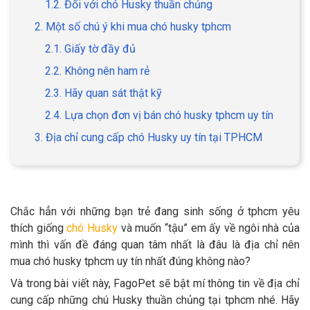
1.2. Đối với chó Husky thuần chủng
2. Một số chú ý khi mua chó husky tphcm
2.1. Giấy tờ đầy đủ
2.2. Không nên ham rẻ
GIỚI THIỆU
2.3. Hãy quan sát thật kỹ
DỊCH VỤ
2.4. Lựa chọn đơn vị bán chó husky tphcm uy tín
3. Địa chỉ cung cấp chó Husky uy tín tại TPHCM
Khách sạn chó mèo
Spa chó mèo
Dịch vụ cắt tỉa lông chó
Dịch vụ huấn luyện chó
mèo
Chắc hẳn với những bạn trẻ đang sinh sống ở tphcm yêu
Dịch vụ mua bán chó
Dịch vụ phối giống chó
thích giống
chó Husky
và muốn “tậu” em ấy về ngôi nhà của
mèo
mèo
mình thì vấn đề đáng quan tâm nhất là đâu là địa chỉ nên
mua chó husky tphcm uy tín nhất đúng không nào?
TIN TỨC
Và trong bài viết này, FagoPet sẽ bật mí thông tin về địa chỉ
cung cấp những chú Husky thuần chủng tại tphcm nhé. Hãy
Thông tin về khách sạn,