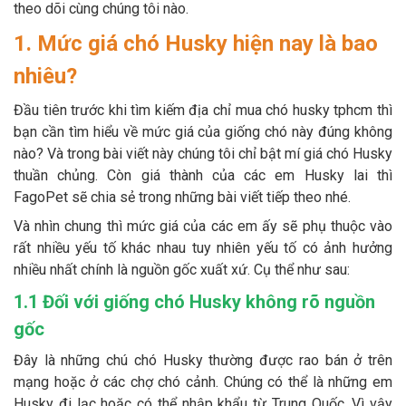
theo dõi cùng chúng tôi nào.
Thông tin về chó
spa cho thú cưng
1. Mức giá chó Husky hiện nay là bao
Thông tin về mèo
nhiêu?
Đầu tiên trước khi tìm kiếm địa chỉ mua chó husky tphcm thì
CHÍNH SÁCH
bạn cần tìm hiểu về mức giá của giống chó này đúng không
Chính sách mua hàng
Chính sách vận chuyển
nào? Và trong bài viết này chúng tôi chỉ bật mí giá chó Husky
thuần chủng. Còn giá thành của các em Husky lai thì
Chính sách bảo hành
Chính sách bảo mật
FagoPet sẽ chia sẻ trong những bài viết tiếp theo nhé.
Và nhìn chung thì mức giá của các em ấy sẽ phụ thuộc vào
Chính sách đổi trả
rất nhiều yếu tố khác nhau tuy nhiên yếu tố có ảnh hưởng
nhiều nhất chính là nguồn gốc xuất xứ. Cụ thể như sau:
LIÊN HỆ
1.1 Đối với giống chó Husky không rõ nguồn
gốc
TỔNG ĐÀI TƯ VẤN
Đây là những chú chó Husky thường được rao bán ở trên
0929894774
mạng hoặc ở các chợ chó cảnh. Chúng có thể là những em
Husky đi lạc hoặc có thể nhập khẩu từ Trung Quốc. Vì vậy