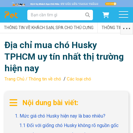
DANH MỤC SẢN PHẨM
THÔNG TIN VỀ KHÁCH SẠN, SPA CHO THÚ CƯNG
SẢN PHẨM DÀNH CHO MÈO
SẢN PHẨM DÀNH CHO CHÓ
THÔNG TIN VỀ C
Địa chỉ mua chó Husky
SẨN PHẨM THEO THƯƠNG HIỆU
TPHCM uy tín nhất thị trường
hiện nay
/
Trang Chủ /
Thông tin về chó
Các loại chó
Nội dung bài viết:
1. Mức giá chó Husky hiện nay là bao nhiêu?
1.1 Đối với giống chó Husky không rõ nguồn gốc