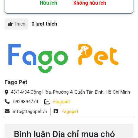
Hữu ích
Không hữu ích
Thích
0 lượt thích
Fago Pet
43/14/34 Cộng Hòa, Phường 4, Quận Tân Bình, Hồ Chí Minh
0929894774
Fagopet
info@fagopet.vn
Fagopet
Bình luận Địa chỉ mua chó