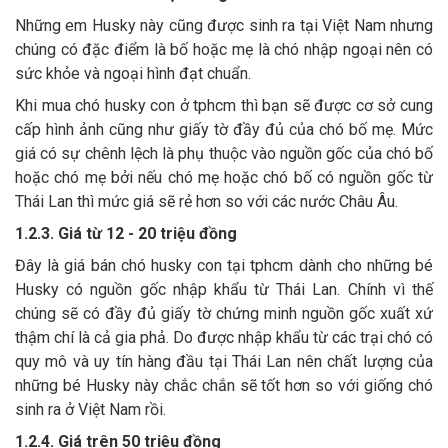
Những em Husky này cũng được sinh ra tại Việt Nam nhưng
chúng có đặc điểm là bố hoặc mẹ là chó nhập ngoại nên có
sức khỏe và ngoại hình đạt chuẩn.
Khi mua chó husky con ở tphcm thì bạn sẽ được cơ sở cung
cấp hình ảnh cũng như giấy tờ đầy đủ của chó bố mẹ. Mức
giá có sự chênh lệch là phụ thuộc vào nguồn gốc của chó bố
hoặc chó mẹ bởi nếu chó mẹ hoặc chó bố có nguồn gốc từ
Thái Lan thì mức giá sẽ rẻ hơn so với các nước Châu Âu.
1.2.3. Giá từ 12 - 20 triệu đồng
Đây là giá bán chó husky con tại tphcm dành cho những bé
Husky có nguồn gốc nhập khẩu từ Thái Lan. Chính vì thế
chúng sẽ có đầy đủ giấy tờ chứng minh nguồn gốc xuất xứ
thậm chí là cả gia phả. Do được nhập khẩu từ các trại chó có
quy mô và uy tín hàng đầu tại Thái Lan nên chất lượng của
những bé Husky này chắc chắn sẽ tốt hơn so với giống chó
sinh ra ở Việt Nam rồi.
1.2.4. Giá trên 50 triệu đồng