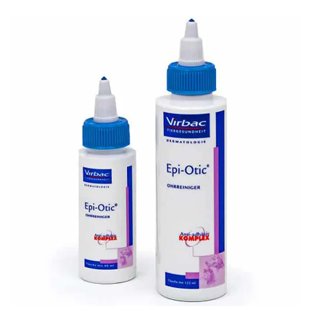
Thông tin về chó
spa cho thú cưng
Thông tin về mèo
CHÍNH SÁCH
Chính sách mua hàng
Chính sách vận chuyển
Chính sách bảo hành
Chính sách bảo mật
Chính sách đổi trả
LIÊN HỆ
TỔNG ĐÀI TƯ VẤN
0929894774