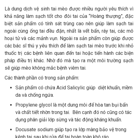
Là dung dịch vệ sinh tai mèo được nhiều người yêu thích vì
khả năng làm sạch tốt cho đôi tai của “Hoàng thượng”, đặc
biệt sản phẩm có tính sát trùng cao nên giúp làm sạch tai
ngoài cùng ống tai đều đặn, nhất là vết bẩn, ráy tai, các mô
hoại tử và các mảnh vụn. Ngoài ra sản phẩm còn giúp được
các bác sĩ thú y yêu thích để làm sạch tai mèo trước khi nhỏ
thuốc trị các bệnh liên quan đến tai hoặc tiến hành các biện
pháp điều trị khác. Nhờ đó mà tạo ra một môi trường sạch
sẽ giúp mèo không mắc bệnh viêm tai.
Các thành phần có trong sản phẩm:
Sản phẩm có chứa Acid Salicylic giúp diệt khuẩn, mềm
da và chống ngứa.
Propylene glycol là một dung môi để hòa tan bụi bẩn
và chất tiết nhờn trong tai. Bên cạnh đó nó cũng có tác
dụng phân giải lớp sừng và tác động kháng khuẩn.
Docusate sodium giúp tạo ra lớp màng bảo vệ trong
kênh tai sau khi rửa để tai hoàn toàn khô ráo.