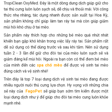
TropiClean OxyMed. Đây là một dòng dung dịch giúp giữ cho
tai thú cưng luôn luôn sạch sẽ, dễ chịu và thoải mái. Với công
thức nhẹ nhàng, tác dụng nhanh được sản xuất tại Hoa Kỳ,
sản phẩm không chỉ giúp làm tan ráy tai mà còn giúp giảm
mùi hôi khó chịu ở tai mèo.
Sản phẩm này thích hợp cho những bé mèo quá nhút nhát
khiến bạn gặp khó khăn trong việc lấy ráy tai. Sản phẩm rất
dễ sử dụng có thể dùng trước và sau khi tắm. Nên sử dụng
tuần 2 - 3 lần để giữ cho đôi tai của mèo luôn sạch sẽ và
giảm đáng kể mùi hôi. Ngoài ra bạn còn có thể đem bé mèo
của mình đến các
spa chó mèo
để được vệ sinh tai mèo
đúng cách và vệ sịnh nhé!
Trên đây là top 7 loại dung dịch vệ sinh tai mèo đang được
nhiều người nuôi thú cưng lựa chọn. Hy vọng với những chia
sẻ này của
FagoPet
sẽ giúp bạn sớm tìm kiếm được một
loại dung dịch như ý để giúp cho đôi tai mèo cung luôn khỏe
mạnh nhé.