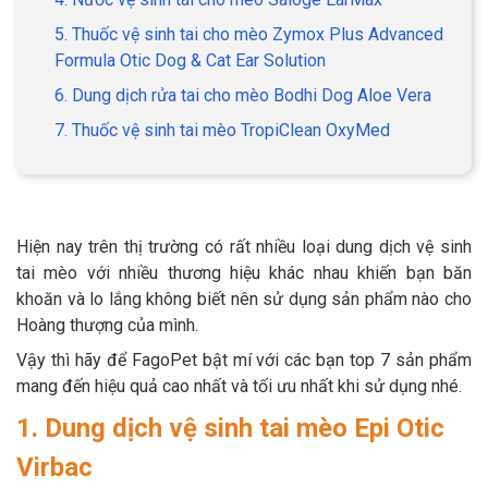
5. Thuốc vệ sinh tai cho mèo Zymox Plus Advanced
Formula Otic Dog & Cat Ear Solution
6. Dung dịch rửa tai cho mèo Bodhi Dog Aloe Vera
GIỚI THIỆU
7. Thuốc vệ sinh tai mèo TropiClean OxyMed
DỊCH VỤ
Khách sạn chó mèo
Spa chó mèo
Hiện nay trên thị trường có rất nhiều loại dung dịch vệ sinh
tai mèo với nhiều thương hiệu khác nhau khiến bạn băn
Dịch vụ cắt tỉa lông chó
Dịch vụ huấn luyện chó
khoăn và lo lắng không biết nên sử dụng sản phẩm nào cho
mèo
Hoàng thượng của mình.
Dịch vụ mua bán chó
Dịch vụ phối giống chó
Vậy thì hãy để FagoPet bật mí với các bạn top 7 sản phẩm
mèo
mèo
mang đến hiệu quả cao nhất và tối ưu nhất khi sử dụng nhé.
1. Dung dịch vệ sinh tai mèo Epi Otic
TIN TỨC
Virbac
Thông tin về khách sạn,