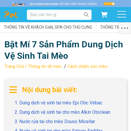
DANH MỤC SẢN PHẨM
THÔNG TIN VỀ KHÁCH SẠN, SPA CHO THÚ CƯNG
SẢN PHẨM DÀNH CHO MÈO
SẢN PHẨM DÀNH CHO CHÓ
THÔNG TIN VỀ C
Bật Mí 7 Sản Phẩm Dung Dịch
SẨN PHẨM THEO THƯƠNG HIỆU
Vệ Sinh Tai Mèo
/
Trang Chủ /
Thông tin về mèo
Cách chăm sóc mèo
Nội dung bài viết:
1. Dung dịch vệ sinh tai mèo Epi Otic Virbac
2. Dung dịch vệ sinh tai cho mèo Alkin Otoclean
3. Nước rửa tai cho mèo Douxo Micellar
4. Nước vệ sinh tai cho mèo Saloge EarMax