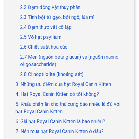
2.2 Đạm động vật thuỷ phân
2.3 Tinh bột từ gạo, bột ngô, lúa mì
2.4 Đạm thực vật cô lập
GIỚI THIỆU
2.5 Vỏ hạt psyllium
2.6 Chiết suất hoa cúc
DỊCH VỤ
2.7 Men (nguồn beta glucan) và (nguồn manno
Khách sạn chó mèo
Spa chó mèo
oligosaccharide)
2.8 Clinoptilolite (khoáng sét)
Dịch vụ cắt tỉa lông chó
Dịch vụ huấn luyện chó
3. Những ưu điểm của hạt Royal Canin Kitten
mèo
4. Hạt Royal Canin Kitten có tốt không?
Dịch vụ mua bán chó
Dịch vụ phối giống chó
5. Khẩu phần ăn cho thú cưng bao nhiêu là đủ với
mèo
mèo
hạt Royal Canin Kitten
6. Giá hạt Royal Canin Kitten là bao nhiêu?
TIN TỨC
7. Nên mua hạt Royal Canin Kitten ở đâu?
Thông tin về khách sạn,