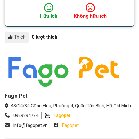
Hữu ích
Không hữu ích
Thích
0 lượt thích
Fago Pet
43/14/34 Cộng Hòa, Phường 4, Quận Tân Bình, Hồ Chí Minh
0929894774
Fagopet
info@fagopet.vn
Fagopet