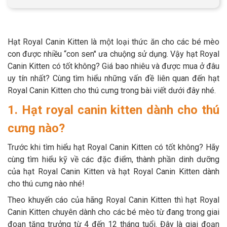
Thông tin về chó
spa cho thú cưng
Thông tin về mèo
Hạt Royal Canin Kitten là một loại thức ăn cho các bé mèo
con được nhiều “con sen" ưa chuộng sử dụng. Vậy hạt Royal
CHÍNH SÁCH
Canin Kitten có tốt không? Giá bao nhiêu và được mua ở đâu
uy tín nhất? Cùng tìm hiểu những vấn đề liên quan đến hạt
Chính sách mua hàng
Chính sách vận chuyển
Royal Canin Kitten cho thú cưng trong bài viết dưới đây nhé.
1. Hạt royal canin kitten dành cho thú
Chính sách bảo hành
Chính sách bảo mật
cưng nào?
Chính sách đổi trả
Trước khi tìm hiểu hạt Royal Canin Kitten có tốt không? Hãy
cùng tìm hiểu kỹ về các đặc điểm, thành phần dinh dưỡng
LIÊN HỆ
của hạt Royal Canin Kitten và hạt Royal Canin Kitten dành
cho thú cưng nào nhé!
TỔNG ĐÀI TƯ VẤN
Theo khuyến cáo của hãng Royal Canin Kitten thì hạt Royal
0929894774
Canin Kitten chuyên dành cho các bé mèo từ đang trong giai
đoạn tăng trưởng từ 4 đến 12 tháng tuổi. Đây là giai đoạn