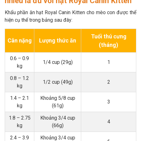
nhiêu là đủ với hạt Royal Canin Kitten
Khẩu phần ăn hạt Royal Canin Kitten cho mèo con được thể
hiện cụ thể trong bảng sau đây:
Tuổi thú cưng
Cân nặng
Lượng thức ăn
(tháng)
0.6 – 0.9
1/4 cup (29g)
1
kg
0.8 – 1.2
1/2 cup (49g)
2
kg
1.4 – 2.1
Khoảng 5/8 cup
3
kg
(61g)
1.8 – 2.75
Khoảng 3/4 cup
4
kg
(66g)
2.4 – 3.9
Khoảng 3/4 cup