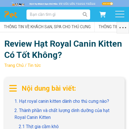
DANH MỤC SẢN PHẨM
THÔNG TIN VỀ KHÁCH SẠN, SPA CHO THÚ CƯNG
SẢN PHẨM DÀNH CHO MÈO
SẢN PHẨM DÀNH CHO CHÓ
THÔNG TIN VỀ C
Review Hạt Royal Canin Kitten
SẨN PHẨM THEO THƯƠNG HIỆU
Có Tốt Không?
Trang Chủ /
Tin tức
Nội dung bài viết:
1. Hạt royal canin kitten dành cho thú cưng nào?
2. Thành phần và chất lượng dinh dưỡng của hạt
Royal Canin Kitten
2.1 Thịt gia cầm khô