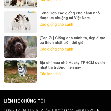
Tổng Hợp các giống chó cảnh nhỏ
được ưa chuộng tại Việt Nam
Các giống chó cảnh
[Top 7+] Giống chó cảnh to, đẹp được
ưa thích nhất trên thế giới
Các giống chó cảnh
Địa chỉ mua chó Husky TPHCM uy tín
nhất thị trường hiện nay
Các loại chó
LIÊN HỆ CHÚNG TÔI
CÔNG TY TNHH GIẢI PHÁP THƯƠNG MẠI FAGO GROUP