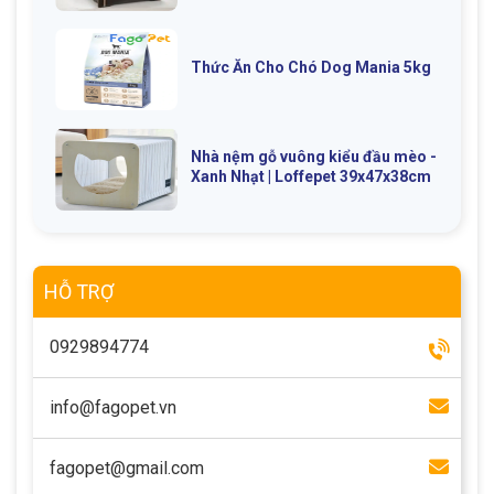
Thông tin về chó
spa cho thú cưng
Thức Ăn Cho Chó Dog Mania 5kg
Thông tin về mèo
CHÍNH SÁCH
Nhà nệm gỗ vuông kiểu đầu mèo -
Xanh Nhạt | Loffepet 39x47x38cm
Chính sách mua hàng
Chính sách vận chuyển
Chính sách bảo hành
Chính sách bảo mật
Chính sách đổi trả
HỖ TRỢ
0929894774
LIÊN HỆ
info@fagopet.vn
TỔNG ĐÀI TƯ VẤN
0929894774
fagopet@gmail.com