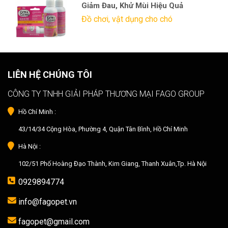
Giảm Đau, Khử Mùi Hiệu Quả
Đồ chơi, vật dụng cho chó
LIÊN HỆ CHÚNG TÔI
CÔNG TY TNHH GIẢI PHÁP THƯƠNG MẠI FAGO GROUP
Hồ Chí Minh :
43/14/34 Cộng Hòa, Phường 4, Quận Tân Bình, Hồ Chí Minh
Hà Nội :
102/51 Phố Hoàng Đạo Thành, Kim Giang, Thanh Xuân,Tp. Hà Nội
0929894774
info@fagopet.vn
fagopet@gmail.com