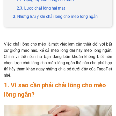
2.3. Lược chải lông hai mặt
3. Những lưu ý khi chải lông cho mèo lông ngắn
GIỚI THIỆU
DỊCH VỤ
Việc chải lông cho mèo là một việc làm cần thiết đối với bất
cứ giống mèo nào, kể cả mèo lông dài hay mèo lông ngắn.
Khách sạn chó mèo
Spa chó mèo
Chính vì thế nếu như bạn đang băn khoăn không biết nên
chọn lược chải lông cho mèo lông ngắn thế nào cho phù hợp
Dịch vụ cắt tỉa lông chó
Dịch vụ huấn luyện chó
thì hãy tham khảo ngay những chia sẻ dưới đây của FagoPet
mèo
nhé.
Dịch vụ mua bán chó
Dịch vụ phối giống chó
1. Vì sao cần phải chải lông cho mèo
mèo
mèo
lông ngắn?
TIN TỨC
Thông tin về khách sạn,