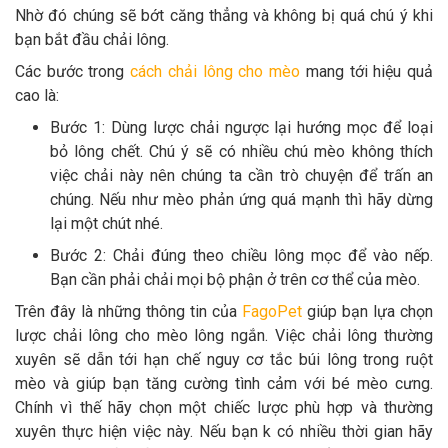
Nhờ đó chúng sẽ bớt căng thẳng và không bị quá chú ý khi
bạn bắt đầu chải lông.
Các bước trong
cách chải lông cho mèo
mang tới hiệu quả
cao là:
Bước 1: Dùng lược chải ngược lại hướng mọc để loại
bỏ lông chết. Chú ý sẽ có nhiều chú mèo không thích
việc chải này nên chúng ta cần trò chuyện để trấn an
chúng. Nếu như mèo phản ứng quá mạnh thì hãy dừng
lại một chút nhé.
Bước 2: Chải đúng theo chiều lông mọc để vào nếp.
Bạn cần phải chải mọi bộ phận ở trên cơ thể của mèo.
Trên đây là những thông tin của
FagoPet
giúp bạn lựa chọn
lược chải lông cho mèo lông ngắn. Việc chải lông thường
xuyên sẽ dẫn tới hạn chế nguy cơ tắc búi lông trong ruột
mèo và giúp bạn tăng cường tình cảm với bé mèo cưng.
Chính vì thế hãy chọn một chiếc lược phù hợp và thường
xuyên thực hiện việc này. Nếu bạn k có nhiều thời gian hãy