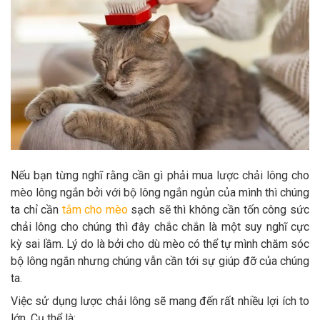
Thông tin về chó
spa cho thú cưng
Thông tin về mèo
CHÍNH SÁCH
Chính sách mua hàng
Chính sách vận chuyển
Chính sách bảo hành
Chính sách bảo mật
Nếu bạn từng nghĩ rằng cần gì phải mua lược chải lông cho
Chính sách đổi trả
mèo lông ngắn bởi với bộ lông ngắn ngủn của mình thì chúng
ta chỉ cần
tắm cho mèo
sạch sẽ thì không cần tốn công sức
chải lông cho chúng thì đây chắc chắn là một suy nghĩ cực
LIÊN HỆ
kỳ sai lầm. Lý do là bởi cho dù mèo có thể tự mình chăm sóc
bộ lông ngắn nhưng chúng vẫn cần tới sự giúp đỡ của chúng
TỔNG ĐÀI TƯ VẤN
ta.
0929894774
Việc sử dụng lược chải lông sẽ mang đến rất nhiều lợi ích to
lớn. Cụ thể là: