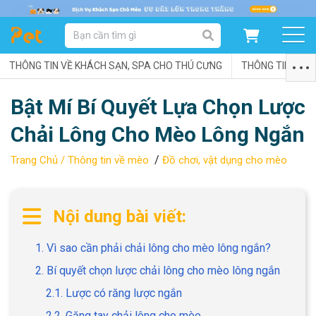
DANH MỤC SẢN PHẨM
THÔNG TIN VỀ KHÁCH SẠN, SPA CHO THÚ CƯNG
SẢN PHẨM DÀNH CHO MÈO
SẢN PHẨM DÀNH CHO CHÓ
THÔNG TIN VỀ C
Bật Mí Bí Quyết Lựa Chọn Lược
SẨN PHẨM THEO THƯƠNG HIỆU
Chải Lông Cho Mèo Lông Ngắn
/
Trang Chủ /
Thông tin về mèo
Đồ chơi, vật dụng cho mèo
Nội dung bài viết:
1. Vì sao cần phải chải lông cho mèo lông ngắn?
2. Bí quyết chọn lược chải lông cho mèo lông ngắn
2.1. Lược có răng lược ngắn
2.2. Găng tay chải lông cho mèo