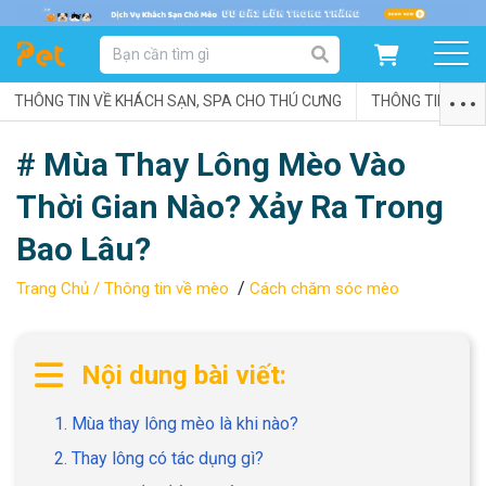
DANH MỤC SẢN PHẨM
THÔNG TIN VỀ KHÁCH SẠN, SPA CHO THÚ CƯNG
SẢN PHẨM DÀNH CHO MÈO
SẢN PHẨM DÀNH CHO CHÓ
THÔNG TIN VỀ C
# Mùa Thay Lông Mèo Vào
SẨN PHẨM THEO THƯƠNG HIỆU
Thời Gian Nào? Xảy Ra Trong
Bao Lâu?
/
Trang Chủ /
Thông tin về mèo
Cách chăm sóc mèo
Nội dung bài viết:
1. Mùa thay lông mèo là khi nào?
2. Thay lông có tác dụng gì?