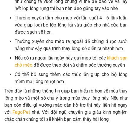
như chúng ta vuốt lông chúng vì thế để bảo vệ và lấy
hết lớp lông rụng thì bạn nên đeo găng tay vào nhé.
Thường xuyên tắm cho mèo với tần suất 4 - 6 lần/tuần
vừa giúp loại bỏ lớp lông lại vừa giúp cho nhà cửa bạn
được sạch sẽ hơn.
Thường xuyên cho mèo ra ngoài để chúng được sưởi
nắng như vậy quá trình thay lông sẽ diễn ra nhanh hơn.
Nếu có ra ngoài lâu ngày hãy gửi mèo tới các
khách sạn
chó mèo
để được theo dõi và chăm sóc thường xuyên
Có thể bổ sung thêm các thức ăn giúp cho bộ lông
mềm mại, óng mượt hơn.
Trên đây là những thông tin giúp bạn hiểu rõ hơn về mùa thay
lông mèo và một số chú ý trong mùa thay lông này. Nếu như
bạn còn điều gì vướng mắc cần hỗ trợ thì hãy liên hệ ngay
với
FagoPet
nhé. Với đội ngũ chuyên gia giàu kinh nghiệm
chắc chắn chúng tôi sẽ khiến bạn cảm thấy hài lòng.