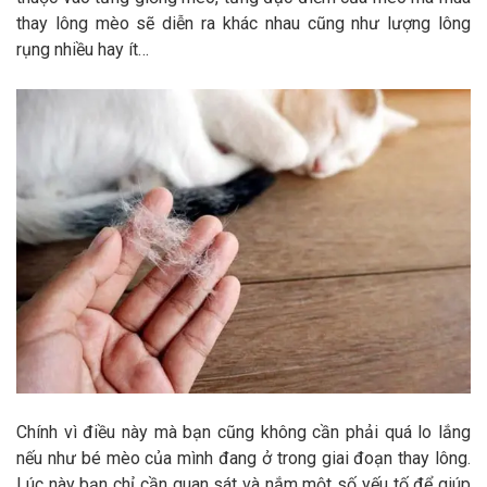
Thông tin về chó
thay lông mèo sẽ diễn ra khác nhau cũng như lượng lông
spa cho thú cưng
rụng nhiều hay ít…
Thông tin về mèo
CHÍNH SÁCH
Chính sách mua hàng
Chính sách vận chuyển
Chính sách bảo hành
Chính sách bảo mật
Chính sách đổi trả
LIÊN HỆ
TỔNG ĐÀI TƯ VẤN
Chính vì điều này mà bạn cũng không cần phải quá lo lắng
0929894774
nếu như bé mèo của mình đang ở trong giai đoạn thay lông.
Lúc này bạn chỉ cần quan sát và nắm một số yếu tố để giúp