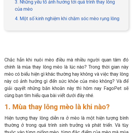
3. Những yếu tố ảnh hưởng tới quá trình thay lông
của mèo
4. Một số kinh nghiệm khi chăm sóc mèo rụng lông
GIỚI THIỆU
DỊCH VỤ
Chắc hẳn khi nuôi mèo điều mà nhiều người quan tâm đó
Khách sạn chó mèo
Spa chó mèo
chính là mùa thay lông mèo là lúc nào? Trong thời gian này
mèo có biểu hiện gì khác thường hay không và việc thay lông
Dịch vụ cắt tỉa lông chó
Dịch vụ huấn luyện chó
này có ảnh hưởng gì đến sức khỏe của mèo không? Và để
mèo
giải quyết những băn khoăn này thì hôm nay FagoPet sẽ
Dịch vụ mua bán chó
Dịch vụ phối giống chó
cùng bạn tìm hiểu qua bài viết dưới đây nhé.
mèo
mèo
1. Mùa thay lông mèo là khi nào?
Hiện tượng thay lông diễn ra ở mèo là một hiện tượng bình
TIN TỨC
thường ở trong quá trình sinh trưởng và phát triển. Và tùy
thuộc vào từng giống mèo, từng đặc điểm của mèo mà mùa
Thông tin về khách sạn,