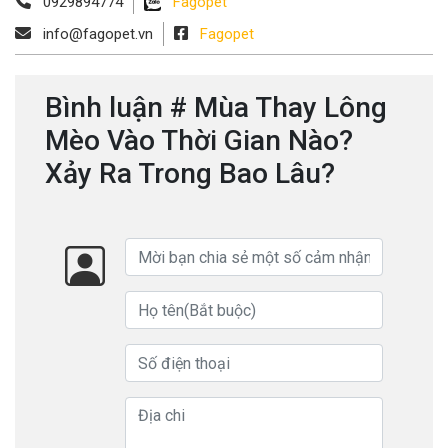
0929894774
Fagopet
info@fagopet.vn
Fagopet
Bình luận # Mùa Thay Lông
Mèo Vào Thời Gian Nào?
Xảy Ra Trong Bao Lâu?