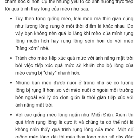
chăm sóc kĩ hơn. Cụ thể những yếu tố có ảnh hưởng trực tiếp
tới quá trình thay lông của mèo như sau:
Tùy theo từng giống mèo, loài mèo mà thời gian cũng
như lượng lông rụng ở mỗi thời điểm là khác nhau. Do
vậy bạn không nên quá lo lắng khi mèo của mình rụng
lông muộn hơn hay rụng lông sớm hơn do với mèo
“hàng xóm” nhé.
Tránh cho mèo tiếp xúc quá mức với ánh nắng mặt trời
bởi việc tiếp xúc quá mức sẽ khiến cho bộ lông của
mèo cưng bị “cháy” nhanh hơn.
Những bạn mèo được nuôi ở trong nhà sẽ có lượng
lông bị rụng ít hơn so với mèo nuôi ở ngoài môi trường
bên ngoài với lý do đơn giản là thời gian tiếp xúc với
ánh nắng mặt trời.
Với các giống mèo lông ngắn như Miến Điện, Xiêm thì
quá trình rụng lông là cực ít và chúng ta có thể nói là
không nhìn thấy quá trình rụng lông của mèo. Một số
giống mèo lông dài thì mùa thay lông mèo sẽ dày đặc