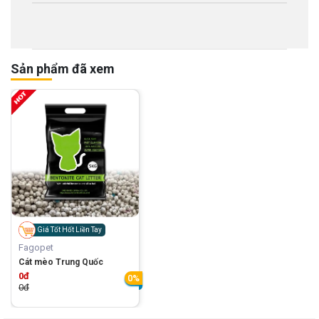
Sản phẩm đã xem
Giá Tốt Hốt Liền Tay
Fagopet
Cát mèo Trung Quốc
0đ
0%
0đ