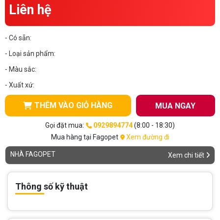
Thông tin về chó
Liên hệ
spa cho thú cưng
Thông tin về mèo
- Có sẵn:
- Loại sản phẩm:
CHÍNH SÁCH
- Màu sắc:
Chính sách mua hàng
Chính sách vận chuyển
- Xuất xứ:
Chính sách bảo hành
Chính sách bảo mật
THÊM VÀO GIỎ HÀNG
MUA NGAY
Gọi đặt mua:
0929894774
(8:00 - 18:30)
Chính sách đổi trả
Mua hàng tại Fagopet
Xem đường đi
NHÀ FAGOPET
Xem chi tiết
LIÊN HỆ
TỔNG ĐÀI TƯ VẤN
Thông số kỹ thuật
0929894774