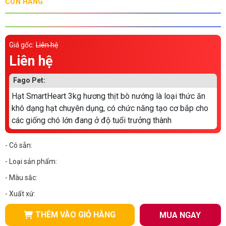
CÒN HÀNG
Thông tin về chó
spa cho thú cưng
Thông tin về mèo
Giá gốc:
Liên hệ
Liên hệ
CHÍNH SÁCH
Fago Pet:
Chính sách mua hàng
Chính sách vận chuyển
Hạt SmartHeart 3kg hương thịt bò nướng là loại thức ăn
Chính sách bảo hành
Chính sách bảo mật
khô dạng hạt chuyên dụng, có chức năng tạo cơ bắp cho
các giống chó lớn đang ở độ tuổi trưởng thành
Chính sách đổi trả
- Có sẵn:
LIÊN HỆ
- Loại sản phẩm:
- Màu sắc:
TỔNG ĐÀI TƯ VẤN
- Xuất xứ:
0929894774
THÊM VÀO GIỎ HÀNG
MUA NGAY