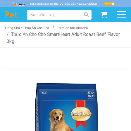
DANH MỤC SẢN PHẨM
SẢN PHẨM DÀNH CHO MÈO
SẢN PHẨM DÀNH CHO CHÓ
Trang Chủ /
Thức Ăn Cho Chó
Thức ăn khô cho chó
Thức Ăn Cho Chó SmartHeart Adult Roast Beef Flavor
3kg
SẨN PHẨM THEO THƯƠNG HIỆU