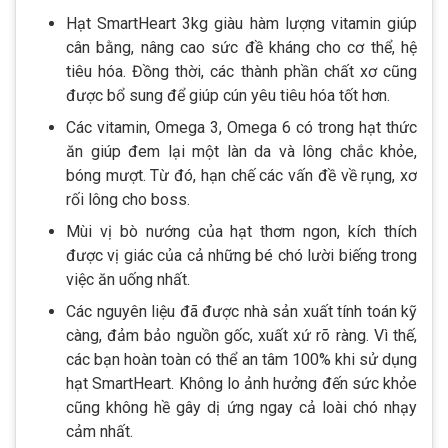
Hạt SmartHeart 3kg giàu hàm lượng vitamin giúp
cân bằng, nâng cao sức đề kháng cho cơ thể, hệ
tiêu hóa. Đồng thời, các thành phần chất xơ cũng
được bổ sung để giúp cún yêu tiêu hóa tốt hơn.
Các vitamin, Omega 3, Omega 6 có trong hạt thức
ăn giúp đem lại một làn da và lông chắc khỏe,
bóng mượt. Từ đó, hạn chế các vấn đề về rụng, xơ
rối lông cho boss.
Mùi vị bò nướng của hạt thơm ngon, kích thích
được vị giác của cả những bé chó lười biếng trong
việc ăn uống nhất.
Các nguyên liệu đã được nhà sản xuất tính toán kỹ
càng, đảm bảo nguồn gốc, xuất xứ rõ ràng. Vì thế,
các bạn hoàn toàn có thể an tâm 100% khi sử dụng
hạt SmartHeart. Không lo ảnh hưởng đến sức khỏe
cũng không hề gây dị ứng ngay cả loài chó nhạy
cảm nhất.