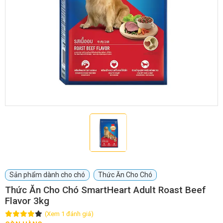
GIỚI THIỆU
DỊCH VỤ
Khách sạn chó mèo
Spa chó mèo
Dịch vụ cắt tỉa lông chó
Dịch vụ huấn luyện chó
mèo
Dịch vụ mua bán chó
Dịch vụ phối giống chó
mèo
mèo
Sản phẩm dành cho chó
Thức Ăn Cho Chó
Thức Ăn Cho Chó SmartHeart Adult Roast Beef
Flavor 3kg
TIN TỨC
(Xem 1 đánh giá)
Thông tin về khách sạn,