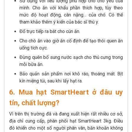
Sử dụng với liều lượng phù hợp cho chó yêu của
mình. Cho ăn với khẩu phần thích hợp, tùy theo
mức độ hoạt động, cân nặng… của chó. Có thể
tham khảo thêm ý kiến của bác sĩ thú y.
Đổ trực tiếp ra bát cho cún ăn.
Cho chó ăn vào giờ ăn cố định để tạo thói quen ăn
uống tích cực.
Đừng quên bổ sung nước sạch cho thú cưng trong
mỗi bữa ăn.
Bảo quản sản phẩm nơi khô ráo, thoáng mát. Bịt
kín miệng túi, sau khi lấy hạt ra.
6. Mua hạt SmartHeart ở đâu uy
tín, chất lượng?
Vì trên thị trường đã và đang xuất hiện rất nhiều cơ sở,
địa chỉ cung cấp, phân phối hạt SmartHeart 3kg. Điều
đó khiến cho một số người phân vân, băn khoăn không