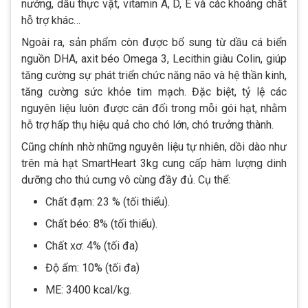
nướng, dầu thực vật, vitamin A, D, E và các khoáng chất
hỗ trợ khác…
Ngoài ra, sản phẩm còn được bổ sung từ dầu cá biển
nguồn DHA, axit béo Omega 3, Lecithin giàu Colin, giúp
tăng cường sự phát triển chức năng não và hệ thần kinh,
tăng cường sức khỏe tim mạch. Đặc biệt, tỷ lệ các
nguyên liệu luôn được cân đối trong mỗi gói hạt, nhằm
hỗ trợ hấp thụ hiệu quả cho chó lớn, chó trưởng thành.
Cũng chính nhờ những nguyên liệu tự nhiên, dồi dào như
trên mà hạt SmartHeart 3kg cung cấp hàm lượng dinh
dưỡng cho thú cưng vô cùng đầy đủ. Cụ thể:
Chất đạm: 23 % (tối thiểu).
Chất béo: 8% (tối thiểu).
Chất xơ: 4% (tối đa)
Độ ẩm: 10% (tối đa)
ME: 3400 kcal/kg.