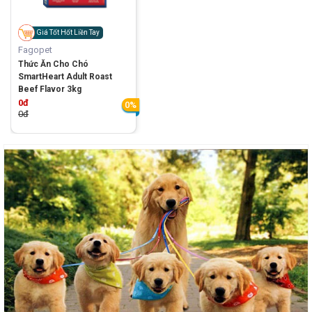
Giá Tốt Hốt Liền Tay
Fagopet
Thức Ăn Cho Chó
SmartHeart Adult Roast
Beef Flavor 3kg
0đ
0%
0đ