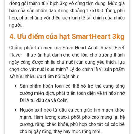
đóng gói thành túi/ bịch 3kg vô cùng tiện dụng. Mức giá
bán của sản phẩm dao động khoảng 175.000 đồng, phù
hợp, phải chăng với điều kiện kinh tế tài chính của nhiều
người.
4. Ưu điểm của hạt SmartHeart 3kg
Chẳng phải tự nhiên mà SmartHeart Adult Roast Beef
Flavor - thức ăn hạt dành cho chó lớn, chó trưởng thành
ngày càng được nhiều chủ nuôi cún cưng yêu thích, lựa
chọn cho vật nuôi của mình? Lý do chính là vì sản phẩm
sở hữu nhiều ưu điểm nổi bật như:
Sản phẩm hoàn toàn có thể hỗ trợ thú cưng tăng
cường miễn dịch, phát triển toàn diện về trí não nhờ
DHA từ dầu cá và Colin.
Nguồn axit béo từ dầu cá còn giúp tim mạch khỏe
mạnh. Hàm lượng canxi, phốt pho cao mang lại hệ
xương, răng, chắc khỏe, phù hợp cho tất cả các bé
chó bị gãy răng, thay hay mọc răng mới.