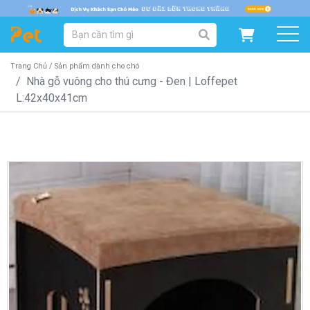
DANH MỤC SẢN PHẨM
SẢN PHẨM DÀNH CHO MÈO
SẢN PHẨM DÀNH CHO CHÓ
Trang Chủ /
Sản phẩm dành cho chó
Nhà gỗ vuông cho thú cưng - Đen | Loffepet
L:42x40x41cm
SẨN PHẨM THEO THƯƠNG HIỆU