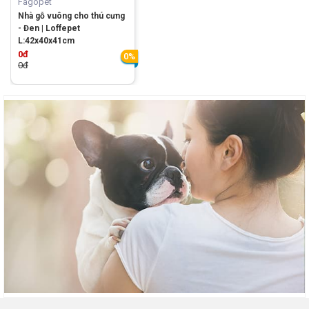
Fagopet
Nhà gỗ vuông cho thú cưng
- Đen | Loffepet
L:42x40x41cm
0đ
0%
0đ