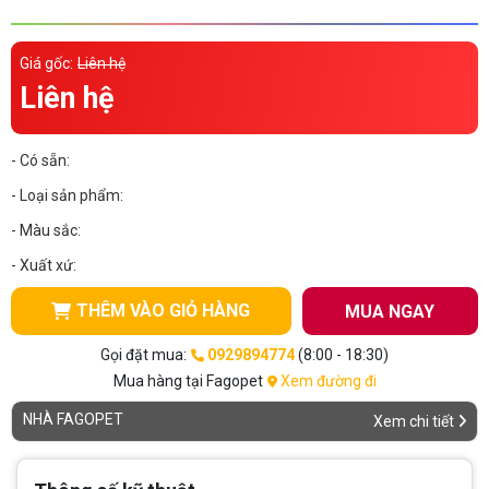
Thông tin về chó
spa cho thú cưng
Giá gốc:
Liên hệ
Thông tin về mèo
Liên hệ
CHÍNH SÁCH
- Có sẵn:
Chính sách mua hàng
Chính sách vận chuyển
- Loại sản phẩm:
- Màu sắc:
Chính sách bảo hành
Chính sách bảo mật
- Xuất xứ:
Chính sách đổi trả
THÊM VÀO GIỎ HÀNG
MUA NGAY
LIÊN HỆ
Gọi đặt mua:
0929894774
(8:00 - 18:30)
Mua hàng tại Fagopet
Xem đường đi
TỔNG ĐÀI TƯ VẤN
NHÀ FAGOPET
Xem chi tiết
0929894774