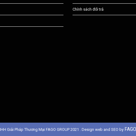
Chính sách đổi trả
FAGO
NHH Giải Pháp Thương Mại FAGO GROUP 2021 . Design web and SEO by