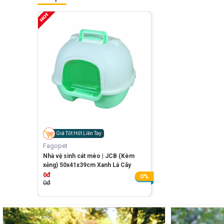
Giá Tốt Hốt Liền Tay
Fagopet
Nhà vệ sinh cát mèo | JCB (Kèm
xẻng) 50x41x39cm Xanh Lá Cây
0đ
0%
0đ