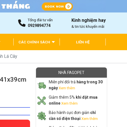
Kinh nghiệm hay
Tổng đài tư vấn
0929894774
& tin tức khuyến mãi
CÁC CHÍNH SÁCH
LIÊN HỆ
nh Lá Cây
NHÀ FAGOPET
0x41x39cm
Miễn phí đổi trả
hàng trong 30
ngày
Xem thêm
Giảm thêm 5%
khi đặt mua
online
Xem thêm
Bảo hành cực đơn giản
chỉ
cần số điện thoại
Xem thêm