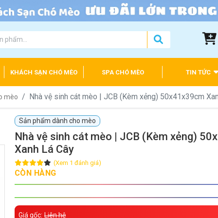
KHÁCH SẠN CHÓ MÈO
SPA CHÓ MÈO
TIN TỨC
Nhà vệ sinh cát mèo | JCB (Kèm xẻng) 50x41x39cm Xa
ho mèo
Sản phẩm dành cho mèo
Nhà vệ sinh cát mèo | JCB (Kèm xẻng) 5
Xanh Lá Cây
(Xem 1 đánh giá)
CÒN HÀNG
Giá gốc:
Liên hệ