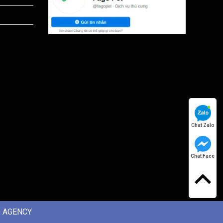
Chat Zalo
Chat Face
 AGENCY