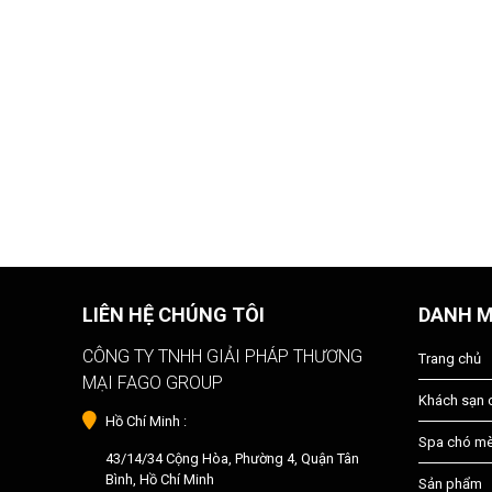
LIÊN HỆ CHÚNG TÔI
DANH 
CÔNG TY TNHH GIẢI PHÁP THƯƠNG
Trang chủ
MẠI FAGO GROUP
Khách sạn
Hồ Chí Minh :
Spa chó m
43/14/34 Cộng Hòa, Phường 4, Quận Tân
Bình, Hồ Chí Minh
Sản phẩm