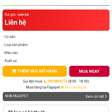
Thông tin về chó
spa cho thú cưng
Giá gốc:
Liên hệ
Thông tin về mèo
Liên hệ
CHÍNH SÁCH
- Có sẵn:
Chính sách mua hàng
Chính sách vận chuyển
- Loại sản phẩm:
- Màu sắc:
Chính sách bảo hành
Chính sách bảo mật
- Xuất xứ:
Chính sách đổi trả
THÊM VÀO GIỎ HÀNG
MUA NGAY
LIÊN HỆ
Gọi đặt mua:
0929894774
(8:00 - 18:30)
Mua hàng tại Fagopet
Xem đường đi
TỔNG ĐÀI TƯ VẤN
NHÀ FAGOPET
Xem chi tiết
0929894774