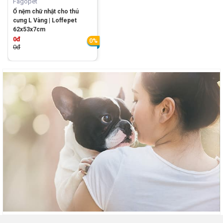
Fagopet
Ổ nệm chữ nhật cho thú
cưng L Vàng | Loffepet
62x53x7cm
0đ
0%
0đ