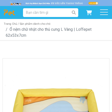
DANH MỤC SẢN PHẨM
SẢN PHẨM DÀNH CHO MÈO
SẢN PHẨM DÀNH CHO CHÓ
Trang Chủ /
Sản phẩm dành cho chó
Ổ nệm chữ nhật cho thú cưng L Vàng | Loffepet
62x53x7cm
SẨN PHẨM THEO THƯƠNG HIỆU