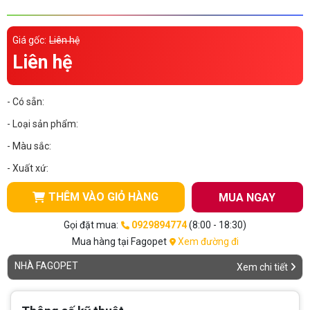
Thông tin về chó
spa cho thú cưng
Giá gốc:
Liên hệ
Thông tin về mèo
Liên hệ
CHÍNH SÁCH
- Có sẵn:
Chính sách mua hàng
Chính sách vận chuyển
- Loại sản phẩm:
- Màu sắc:
Chính sách bảo hành
Chính sách bảo mật
- Xuất xứ:
Chính sách đổi trả
THÊM VÀO GIỎ HÀNG
MUA NGAY
LIÊN HỆ
Gọi đặt mua:
0929894774
(8:00 - 18:30)
Mua hàng tại Fagopet
Xem đường đi
TỔNG ĐÀI TƯ VẤN
NHÀ FAGOPET
Xem chi tiết
0929894774