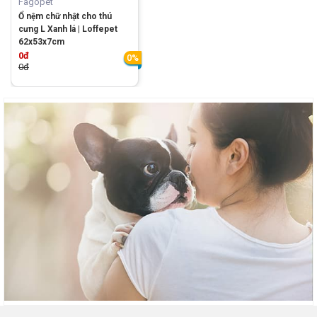
Fagopet
Ổ nệm chữ nhật cho thú
cưng L Xanh lá | Loffepet
62x53x7cm
0đ
0%
0đ