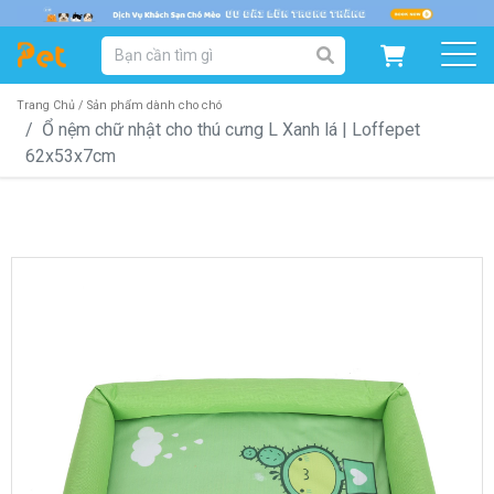
DANH MỤC SẢN PHẨM
SẢN PHẨM DÀNH CHO MÈO
SẢN PHẨM DÀNH CHO CHÓ
Trang Chủ /
Sản phẩm dành cho chó
Ổ nệm chữ nhật cho thú cưng L Xanh lá | Loffepet
62x53x7cm
SẨN PHẨM THEO THƯƠNG HIỆU