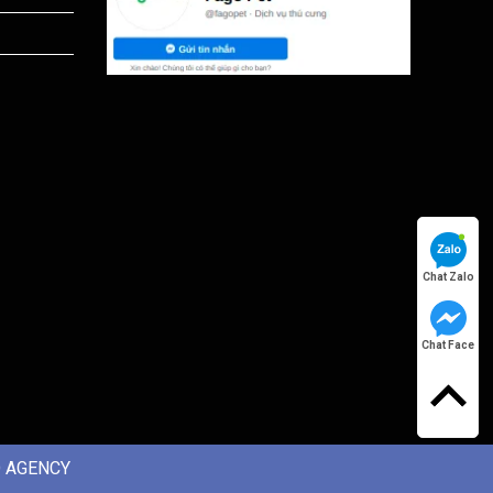
Chat Zalo
Chat Face
 AGENCY