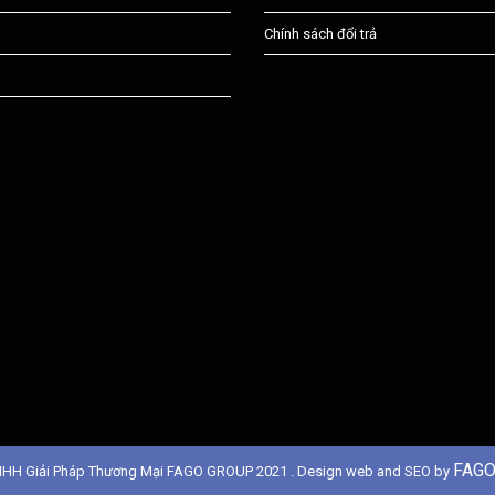
Chính sách đổi trả
FAGO
NHH Giải Pháp Thương Mại FAGO GROUP 2021 . Design web and SEO by