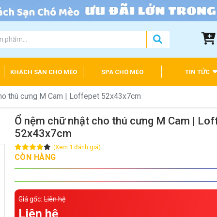
KHÁCH SẠN CHÓ MÈO
SPA CHÓ MÈO
TIN TỨC
ho thú cưng M Cam | Loffepet 52x43x7cm
Ổ nệm chữ nhật cho thú cưng M Cam | Lof
52x43x7cm
(Xem 1 đánh giá)
CÒN HÀNG
Giá gốc:
Liên hệ
Liên hệ