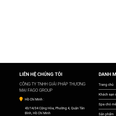
LIÊN HỆ CHÚNG TÔI
DANH 
CÔNG TY TNHH GIẢI PHÁP THƯƠNG
Trang chủ
MẠI FAGO GROUP
Khách sạn
Hồ Chí Minh :
Spa chó m
43/14/34 Cộng Hòa, Phường 4, Quận Tân
Bình, Hồ Chí Minh
Sản phẩm