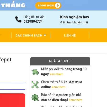
Kinh nghiệm hay
Tổng đài tư vấn
0929894774
& tin tức khuyến mãi
CÁC CHÍNH SÁCH
LIÊN HỆ
fepet
NHÀ FAGOPET
Miễn phí đổi trả
hàng trong 30
ngày
Xem thêm
Giảm thêm 5%
khi đặt mua
online
Xem thêm
Bảo hành cực đơn giản
chỉ
cần số điện thoại
Xem thêm