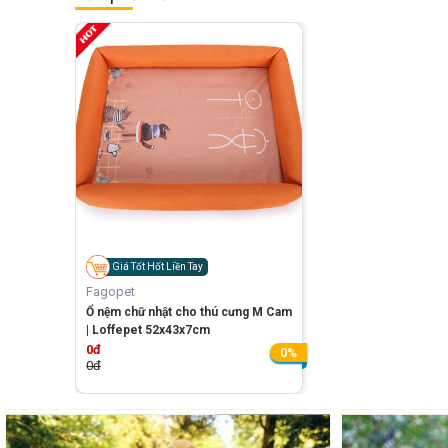
Giá Tốt Hốt Liền Tay
Fagopet
Ổ nệm chữ nhật cho thú cưng M Cam
| Loffepet 52x43x7cm
0đ
0%
0đ