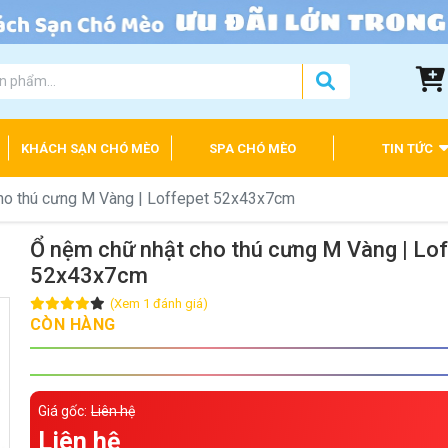
KHÁCH SẠN CHÓ MÈO
SPA CHÓ MÈO
TIN TỨC
ho thú cưng M Vàng | Loffepet 52x43x7cm
Ổ nệm chữ nhật cho thú cưng M Vàng | Lo
52x43x7cm
(Xem 1 đánh giá)
CÒN HÀNG
Giá gốc:
Liên hệ
Liên hệ