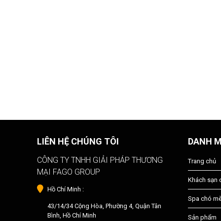
LIÊN HỆ CHÚNG TÔI
DANH 
CÔNG TY TNHH GIẢI PHÁP THƯƠNG
Trang chủ
MẠI FAGO GROUP
Khách sạn
Hồ Chí Minh :
Spa chó m
43/14/34 Cộng Hòa, Phường 4, Quận Tân
Bình, Hồ Chí Minh
Sản phẩm