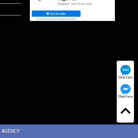
Chat Zalo
Chat Face
 AGENCY