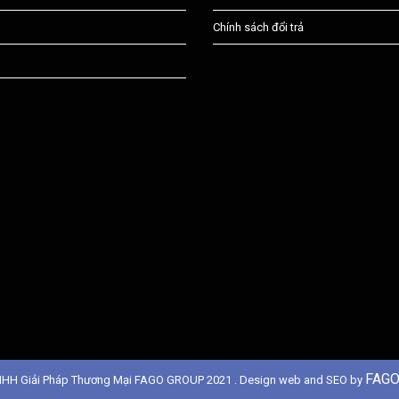
Chính sách đổi trả
FAGO
NHH Giải Pháp Thương Mại FAGO GROUP 2021 . Design web and SEO by