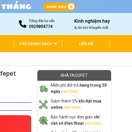
Kinh nghiệm hay
Tổng đài tư vấn
0929894774
& tin tức khuyến mãi
CÁC CHÍNH SÁCH
LIÊN HỆ
ffepet
NHÀ FAGOPET
Miễn phí đổi trả
hàng trong 30
ngày
Xem thêm
Giảm thêm 5%
khi đặt mua
online
Xem thêm
Bảo hành cực đơn giản
chỉ
cần số điện thoại
Xem thêm