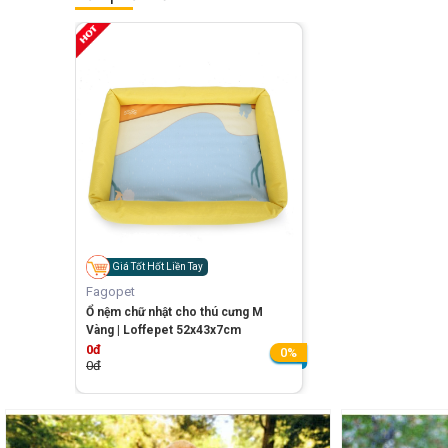
Giá Tốt Hốt Liền Tay
Fagopet
Ổ nệm chữ nhật cho thú cưng M
Vàng | Loffepet 52x43x7cm
0đ
0%
0đ