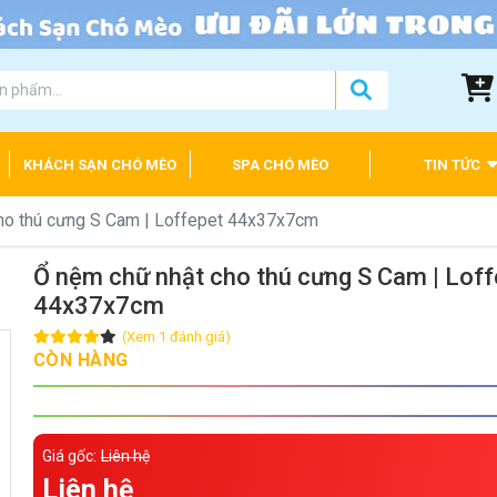
KHÁCH SẠN CHÓ MÈO
SPA CHÓ MÈO
TIN TỨC
ho thú cưng S Cam | Loffepet 44x37x7cm
Ổ nệm chữ nhật cho thú cưng S Cam | Loff
44x37x7cm
(Xem 1 đánh giá)
CÒN HÀNG
Giá gốc:
Liên hệ
Liên hệ