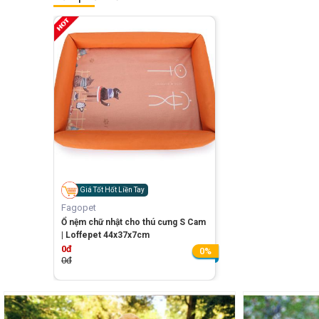
Giá Tốt Hốt Liền Tay
Fagopet
Ổ nệm chữ nhật cho thú cưng S Cam
| Loffepet 44x37x7cm
0đ
0%
0đ