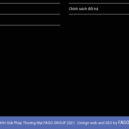
Chính sách đổi trả
FAGO
NHH Giải Pháp Thương Mại FAGO GROUP 2021 . Design web and SEO by