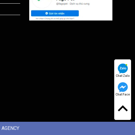
Chat Zalo
Chat Face
 AGENCY