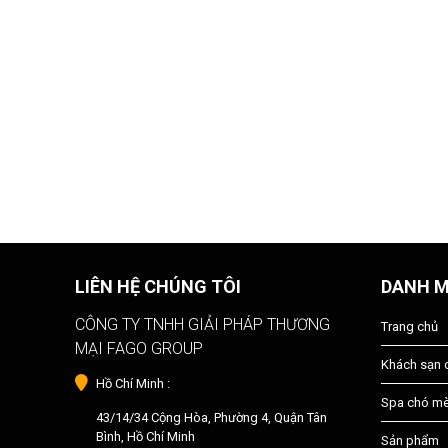
LIÊN HỆ CHÚNG TÔI
DANH 
CÔNG TY TNHH GIẢI PHÁP THƯƠNG
Trang chủ
MẠI FAGO GROUP
Khách sạn
Hồ Chí Minh :
Spa chó m
43/14/34 Cộng Hòa, Phường 4, Quận Tân
Bình, Hồ Chí Minh
Sản phẩm