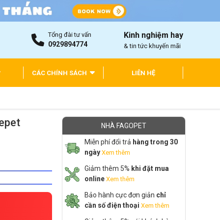
Kinh nghiệm hay
Tổng đài tư vấn
0929894774
& tin tức khuyến mãi
CÁC CHÍNH SÁCH
LIÊN HỆ
epet
NHÀ FAGOPET
Miễn phí đổi trả
hàng trong 30
ngày
Xem thêm
Giảm thêm 5%
khi đặt mua
online
Xem thêm
Bảo hành cực đơn giản
chỉ
cần số điện thoại
Xem thêm