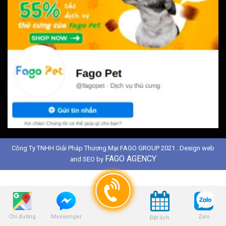
Công Ty TNHH Giải Pháp Thương Mại FAGO GROUP 2021 . Design web
FAGO AGENCY
and SEO by
Chỉ đường
Zalo
Messenger
Đặt lịch