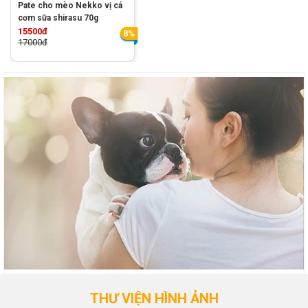
Pate cho mèo Nekko vị cá
cơm sữa shirasu 70g
15500đ
8%
17000đ
THƯ VIỆN HÌNH ẢNH