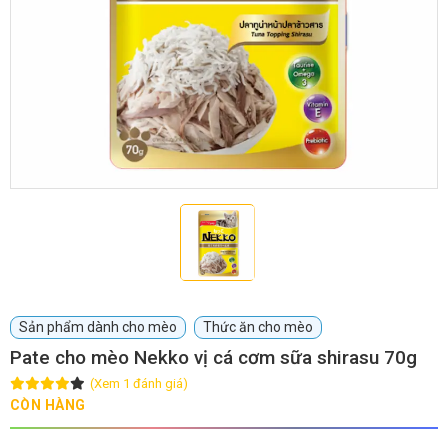
GIỚI THIỆU
DỊCH VỤ
Khách sạn chó mèo
Spa chó mèo
Dịch vụ cắt tỉa lông chó
Dịch vụ huấn luyện chó
mèo
Dịch vụ mua bán chó
Dịch vụ phối giống chó
Sản phẩm dành cho mèo
Thức ăn cho mèo
mèo
mèo
Pate cho mèo Nekko vị cá cơm sữa shirasu 70g
(Xem 1 đánh giá)
TIN TỨC
CÒN HÀNG
Thông tin về khách sạn,