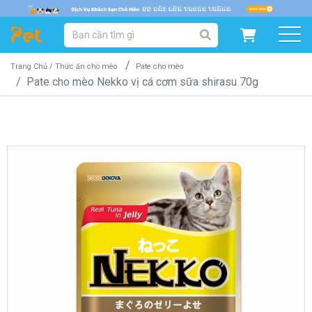
DANH MỤC SẢN PHẨM
SẢN PHẨM DÀNH CHO MÈO
SẢN PHẨM DÀNH CHO CHÓ
Trang Chủ /
Thức ăn cho mèo
Pate cho mèo
Pate cho mèo Nekko vị cá cơm sữa shirasu 70g
SẨN PHẨM THEO THƯƠNG HIỆU