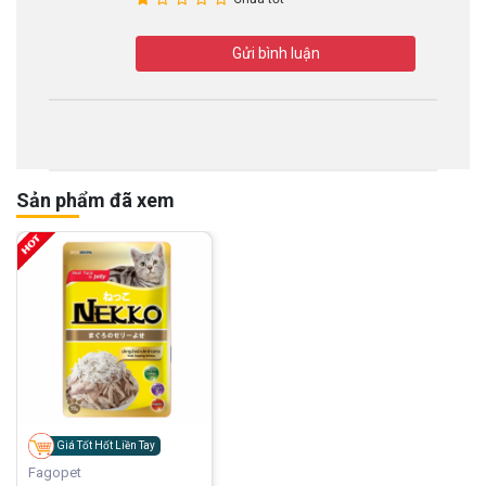
Gửi bình luận
Sản phẩm đã xem
Giá Tốt Hốt Liền Tay
Fagopet