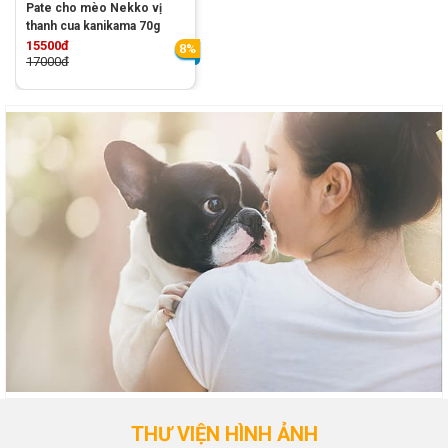
Pate cho mèo Nekko vị
thanh cua kanikama 70g
15500đ
8%
17000đ
THƯ VIỆN HÌNH ẢNH