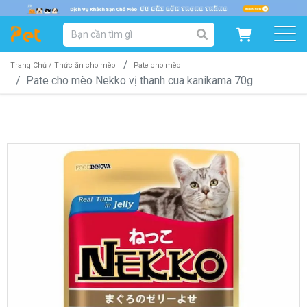
DANH MỤC SẢN PHẨM
SẢN PHẨM DÀNH CHO MÈO
SẢN PHẨM DÀNH CHO CHÓ
Trang Chủ /
Thức ăn cho mèo
Pate cho mèo
Pate cho mèo Nekko vị thanh cua kanikama 70g
SẨN PHẨM THEO THƯƠNG HIỆU