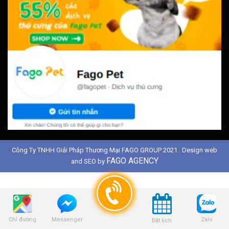
Công Ty TNHH Giải Pháp Thương Mại FAGO GROUP 2021 . Design web
FAGO AGENCY
and SEO by
Chỉ đường
Zalo
Messenger
Đặt lịch