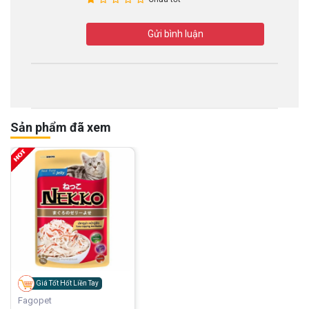
Gửi bình luận
Sản phẩm đã xem
Giá Tốt Hốt Liền Tay
Fagopet