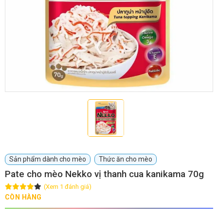
GIỚI THIỆU
DỊCH VỤ
Khách sạn chó mèo
Spa chó mèo
Dịch vụ cắt tỉa lông chó
Dịch vụ huấn luyện chó
mèo
Dịch vụ mua bán chó
Dịch vụ phối giống chó
Sản phẩm dành cho mèo
Thức ăn cho mèo
mèo
mèo
Pate cho mèo Nekko vị thanh cua kanikama 70g
(Xem 1 đánh giá)
TIN TỨC
CÒN HÀNG
Thông tin về khách sạn,