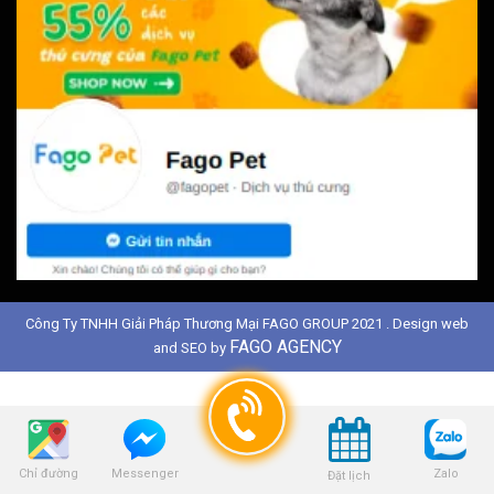
Công Ty TNHH Giải Pháp Thương Mại FAGO GROUP 2021 . Design web
FAGO AGENCY
and SEO by
Chỉ đường
Zalo
Messenger
Đặt lịch