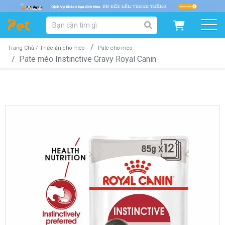
DANH MỤC SẢN PHẨM
SẢN PHẨM DÀNH CHO MÈO
SẢN PHẨM DÀNH CHO CHÓ
Trang Chủ /
Thức ăn cho mèo
Pate cho mèo
Pate mèo Instinctive Gravy Royal Canin
SẨN PHẨM THEO THƯƠNG HIỆU