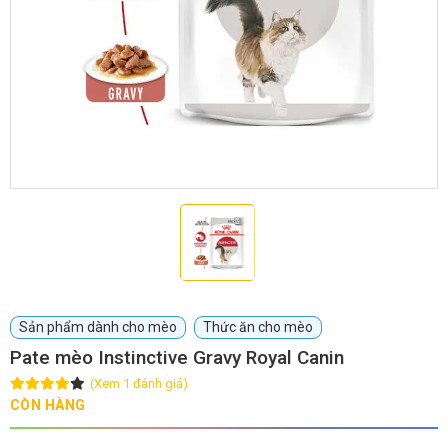
GIỚI THIỆU
DỊCH VỤ
Khách sạn chó mèo
Spa chó mèo
Dịch vụ cắt tỉa lông chó
Dịch vụ huấn luyện chó
mèo
Dịch vụ mua bán chó
Dịch vụ phối giống chó
Sản phẩm dành cho mèo
Thức ăn cho mèo
mèo
mèo
Pate mèo Instinctive Gravy Royal Canin
(Xem 1 đánh giá)
TIN TỨC
CÒN HÀNG
Thông tin về khách sạn,