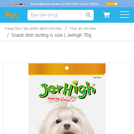
DANH MỤC SẢN PHẨM
SẢN PHẨM DÀNH CHO MÈO
SẢN PHẨM DÀNH CHO CHÓ
Trang Chủ /
Sản phẩm dành cho mèo
Thức ăn cho mèo
Snack dinh dưỡng vị sữa | Jerhigh 70g
SẨN PHẨM THEO THƯƠNG HIỆU