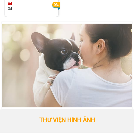
0đ
0%
0đ
THƯ VIỆN HÌNH ẢNH