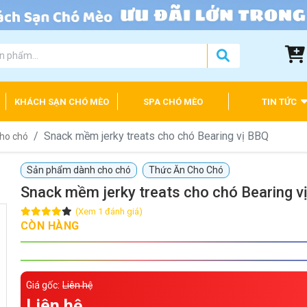
KHÁCH SẠN CHÓ MÈO
SPA CHÓ MÈO
TIN TỨC
Snack mềm jerky treats cho chó Bearing vị BBQ
cho chó
Sản phẩm dành cho chó
Thức Ăn Cho Chó
Snack mềm jerky treats cho chó Bearing v
(Xem 1 đánh giá)
CÒN HÀNG
Giá gốc:
Liên hệ
Liên hệ