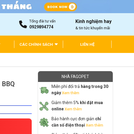
Kinh nghiệm hay
Tổng đài tư vấn
0929894774
& tin tức khuyến mãi
CÁC CHÍNH SÁCH
LIÊN HỆ
NHÀ FAGOPET
ị BBQ
Miễn phí đổi trả
hàng trong 30
ngày
Xem thêm
Giảm thêm 5%
khi đặt mua
online
Xem thêm
Bảo hành cực đơn giản
chỉ
cần số điện thoại
Xem thêm