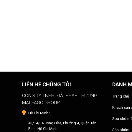
LIÊN HỆ CHÚNG TÔI
DANH 
CÔNG TY TNHH GIẢI PHÁP THƯƠNG
Trang chủ
MẠI FAGO GROUP
Khách sạn
Hồ Chí Minh :
Spa chó m
43/14/34 Cộng Hòa, Phường 4, Quận Tân
Bình, Hồ Chí Minh
Sản phẩm