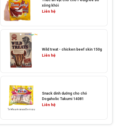
Thức ăn vặt cho chó Pedigree bò
xông khói
Liên hệ
Wild treat - chicken beef skin 150g
Liên hệ
Snack dinh dưỡng cho chó
Dogaholic Takumi 14081
Liên hệ