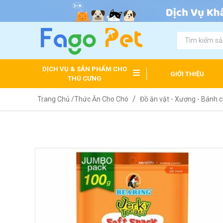
DỊCH VỤ & SẢN PHẨM CHO
GIỚI THIỆU
THÚ CƯNG
Trang Chủ /
Thức Ăn Cho Chó
Đồ ăn vặt - Xương - Bánh 