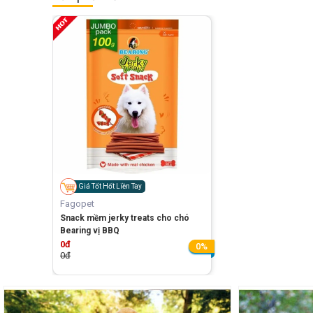
Giá Tốt Hốt Liền Tay
Fagopet
Snack mềm jerky treats cho chó
Bearing vị BBQ
0đ
0%
0đ