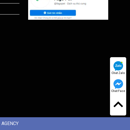
Chat Zalo
Chat Face
 AGENCY