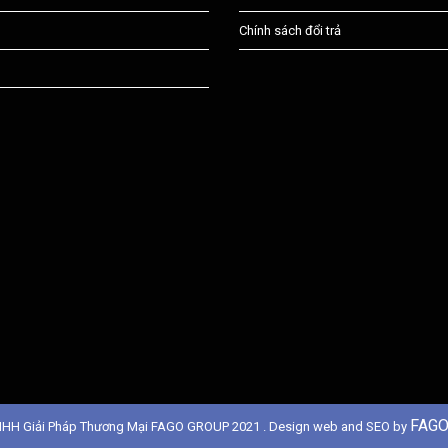
Chính sách đổi trả
FAGO
NHH Giải Pháp Thương Mại FAGO GROUP 2021 . Design web and SEO by