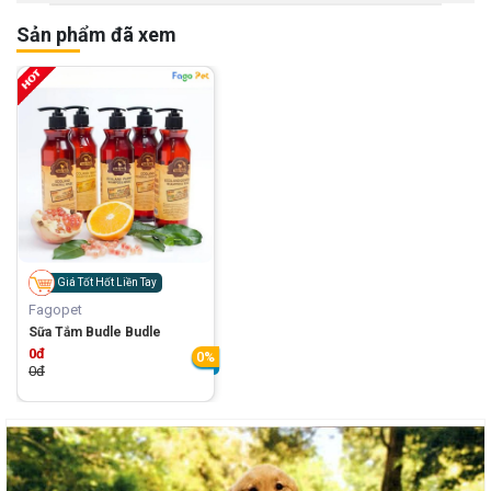
Sản phẩm đã xem
Giá Tốt Hốt Liền Tay
Fagopet
Sữa Tắm Budle Budle
0đ
0%
0đ