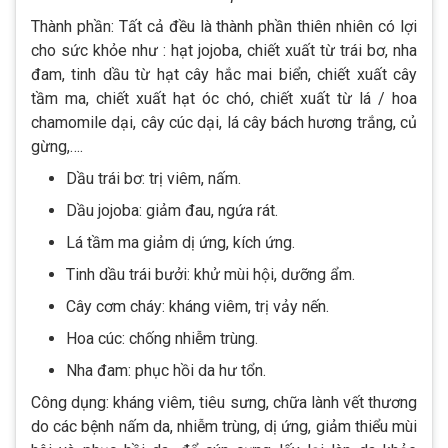
Thành phần: Tất cả đều là thành phần thiên nhiên có lợi
cho sức khỏe như : hạt jojoba, chiết xuất từ trái bơ, nha
đam, tinh dầu từ hạt cây hắc mai biển, chiết xuất cây
tầm ma, chiết xuất hạt óc chó, chiết xuất từ lá / hoa
chamomile dại, cây cúc dại, lá cây bách hương trắng, củ
gừng,….
Dầu trái bơ: trị viêm, nấm.
Dầu jojoba: giảm đau, ngứa rát.
Lá tầm ma giảm dị ứng, kích ứng.
Tinh dầu trái bưởi: khử mùi hội, dưỡng ẩm.
Cây cơm cháy: kháng viêm, trị vảy nến.
Hoa cúc: chống nhiễm trùng.
Nha đam: phục hồi da hư tổn.
Công dụng: kháng viêm, tiêu sưng, chữa lành vết thương
do các bệnh nấm da, nhiễm trùng, dị ứng, giảm thiểu mùi