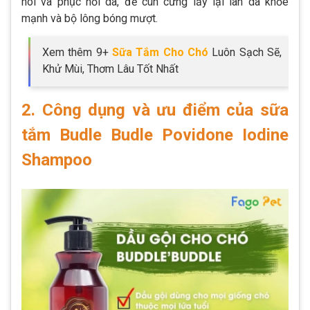
hôi và phục hồi da, để cún cưng lấy lại làn da khỏe
mạnh và bộ lông bóng mượt.
Xem thêm 9+
Sữa Tắm Cho Chó
Luôn Sạch Sẽ,
Khử Mùi, Thơm Lâu Tốt Nhất
2. Công dụng và ưu điểm của sữa
tắm Budle Budle Povidone Iodine
Shampoo