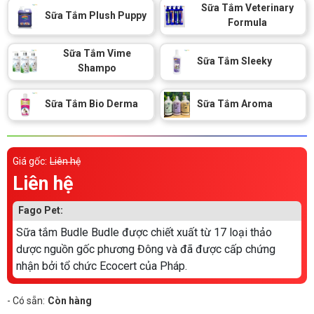
Thông tin về chó
Sữa Tắm Veterinary
spa cho thú cưng
Sữa Tắm Plush Puppy
Formula
Thông tin về mèo
Sữa Tắm Vime
Sữa Tắm Sleeky
Shampo
CHÍNH SÁCH
Sữa Tắm Bio Derma
Sữa Tắm Aroma
Chính sách mua hàng
Chính sách vận chuyển
Chính sách bảo hành
Chính sách bảo mật
Giá gốc:
Liên hệ
Liên hệ
Chính sách đổi trả
Fago Pet:
LIÊN HỆ
Sữa tắm Budle Budle được chiết xuất từ 17 loại thảo
dược nguồn gốc phương Đông và đã được cấp chứng
TỔNG ĐÀI TƯ VẤN
nhận bởi tổ chức Ecocert của Pháp.
0929894774
- Có sẵn:
Còn hàng