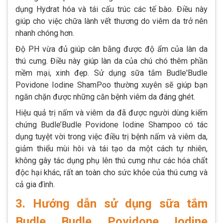
dụng Hydrat hóa và tái cấu trúc các tế bào. Điều này
giúp cho việc chữa lành vết thương do viêm da trở nên
nhanh chóng hơn.
Độ PH vừa đủ giúp cân bằng được độ ẩm của làn da
thú cưng. Điều này giúp làn da của chú chó thêm phần
mềm mại, xinh đẹp. Sử dụng sữa tắm Budle'Budle
Povidone Iodine ShamPoo thường xuyên sẽ giúp bạn
ngăn chặn được những căn bệnh viêm da đáng ghét.
Hiệu quả trị nấm và viêm da đã được người dùng kiếm
chứng Budle’Budle Povidone Iodine Shampoo có tác
dụng tuyệt vời trong việc điều trị bệnh nấm và viêm da,
giảm thiểu mùi hôi và tái tạo da một cách tự nhiên,
không gây tác dụng phụ lên thú cưng như các hóa chất
độc hại khác, rất an toàn cho sức khỏe của thú cưng và
cả gia đình.
3. Hướng dẫn sử dụng sữa tắm
Budle Budle Povidone Iodine