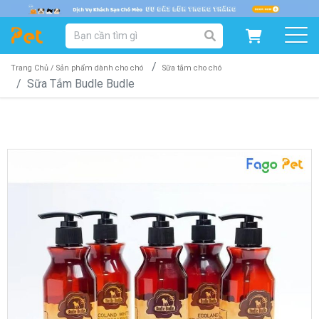
DANH MỤC SẢN PHẨM
SẢN PHẨM DÀNH CHO MÈO
SẢN PHẨM DÀNH CHO CHÓ
Trang Chủ /
Sản phẩm dành cho chó
Sữa tắm cho chó
Sữa Tắm Budle Budle
SẨN PHẨM THEO THƯƠNG HIỆU