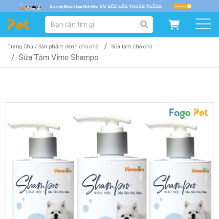
DANH MỤC SẢN PHẨM
SẢN PHẨM DÀNH CHO MÈO
SẢN PHẨM DÀNH CHO CHÓ
Trang Chủ /
Sản phẩm dành cho chó
Sữa tắm cho chó
Sữa Tắm Vime Shampo
SẨN PHẨM THEO THƯƠNG HIỆU