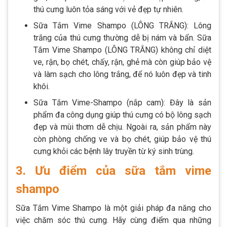
thú cưng luôn tỏa sáng với vẻ đẹp tự nhiên.
Sữa Tắm Vime Shampo (LÔNG TRẮNG): Lông
trắng của thú cưng thường dễ bị nám và bẩn. Sữa
Tắm Vime Shampo (LÔNG TRẮNG) không chỉ diệt
ve, rận, bọ chét, chấy, rận, ghẻ mà còn giúp bảo vệ
và làm sạch cho lông trắng, để nó luôn đẹp và tinh
khôi.
Sữa Tắm Vime-Shampo (nắp cam): Đây là sản
phẩm đa công dụng giúp thú cưng có bộ lông sạch
đẹp và mùi thơm dễ chịu. Ngoài ra, sản phẩm này
còn phòng chống ve và bọ chét, giúp bảo vệ thú
cưng khỏi các bệnh lây truyền từ ký sinh trùng.
3. Ưu điểm của sữa tắm vime
shampo
Sữa Tắm Vime Shampo là một giải pháp đa năng cho
việc chăm sóc thú cưng. Hãy cùng điểm qua những