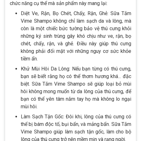
chức năng cụ thể mà sản phẩm này mang lại:
Diệt Ve, Rận, Bọ Chét, Chấy, Rận, Ghẻ: Sữa Tắm
Vime Shampo không chỉ làm sạch da và lông, mà
còn là một chiếc bức tường bảo vệ thú cưng khỏi
những ký sinh trùng gây khó chịu như ve, rận, bọ
chét, chấy, rận, và ghẻ. Điều này giúp thú cưng
không phải đối mặt với những nguy cơ sức khỏe
tiềm ẩn.
Khử Mùi Hôi Da Lông: Nếu bạn từng có thú cưng,
bạn sẽ biết rằng họ có thể thơm hương khá... đặc
biệt. Sữa Tắm Vime Shampo sẽ giúp loại bỏ mùi
hôi không mong muốn từ da lông của thú cưng, để
bạn có thể yên tâm nắm tay họ mà không lo ngại
mùi hôi.
Làm Sạch Tận Gốc: Đôi khi, lông của thú cưng có
thể bị bám độc tố, bụi bẩn, và mảng bẩn. Sữa Tắm
Vime Shampo giúp làm sạch tận gốc, làm cho bộ
lông của thú cưng trở nên mềm mịn và rạng ngời.