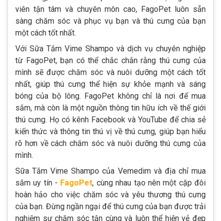
viên tận tâm và chuyên môn cao, FagoPet luôn sẵn
sàng chăm sóc và phục vụ bạn và thú cưng của bạn
một cách tốt nhất.
Với Sữa Tắm Vime Shampo và dịch vụ chuyên nghiệp
từ FagoPet, bạn có thể chắc chắn rằng thú cưng của
mình sẽ được chăm sóc và nuôi dưỡng một cách tốt
nhất, giúp thú cưng thể hiện sự khỏe mạnh và sáng
bóng của bộ lông. FagoPet không chỉ là nơi để mua
sắm, mà còn là một nguồn thông tin hữu ích về thế giới
thú cưng. Họ có kênh Facebook và YouTube để chia sẻ
kiến thức và thông tin thú vị về thú cưng, giúp bạn hiểu
rõ hơn về cách chăm sóc và nuôi dưỡng thú cưng của
mình.
Sữa Tắm Vime Shampo của Vemedim và địa chỉ mua
sắm uy tín -
FagoPet
, cùng nhau tạo nên một cặp đôi
hoàn hảo cho việc chăm sóc và yêu thương thú cưng
của bạn. Đừng ngần ngại để thú cưng của bạn được trải
nghiệm sự chăm sóc tận cùng và luôn thể hiện vẻ đẹp