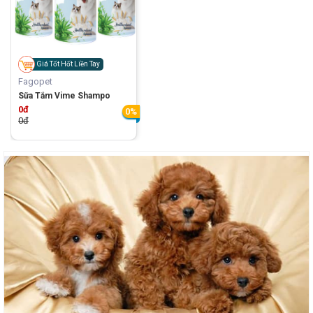
Giá Tốt Hốt Liền Tay
Fagopet
Sữa Tắm Vime Shampo
0đ
0%
0đ