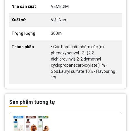
Nhà sản xuất
VEMEDIM
Xuất xứ
Việt Nam
Trọng lượng
300ml
Thành phần
• Các hoạt chất nhóm cúc (m-
phenoxybenzyl - 3- (2,2
dichlorovinyl)-2-2 dymethyl
cyclopropanecarboxylate )1% •
Sod.Lauryl sulfate 10% • Flavouring
1%
Sản phẩm tương tự