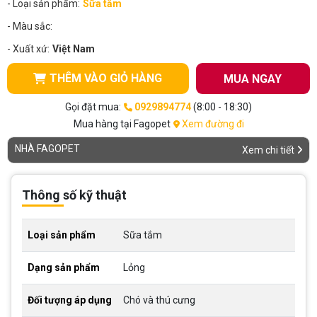
- Loại sản phẩm:
Sữa tắm
- Màu sắc:
- Xuất xứ:
Việt Nam
THÊM VÀO GIỎ HÀNG
MUA NGAY
Gọi đặt mua:
0929894774
(8:00 - 18:30)
Mua hàng tại Fagopet
Xem đường đi
NHÀ FAGOPET
Xem chi tiết
Thông số kỹ thuật
Loại sản phẩm
Sữa tắm
Dạng sản phẩm
Lỏng
Đối tượng áp dụng
Chó và thú cưng