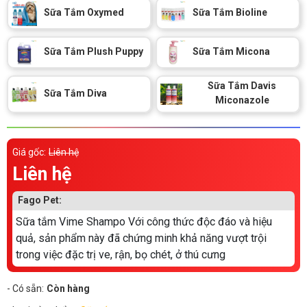
Thông tin về chó
Sữa Tắm Oxymed
Sữa Tắm Bioline
spa cho thú cưng
Thông tin về mèo
Sữa Tắm Plush Puppy
Sữa Tắm Micona
Sữa Tắm Davis
CHÍNH SÁCH
Sữa Tắm Diva
Miconazole
Chính sách mua hàng
Chính sách vận chuyển
Chính sách bảo hành
Chính sách bảo mật
Giá gốc:
Liên hệ
Liên hệ
Chính sách đổi trả
Fago Pet:
LIÊN HỆ
Sữa tắm Vime Shampo Với công thức độc đáo và hiệu
quả, sản phẩm này đã chứng minh khả năng vượt trội
trong việc đặc trị ve, rận, bọ chét, ở thú cưng
TỔNG ĐÀI TƯ VẤN
0929894774
- Có sẵn:
Còn hàng