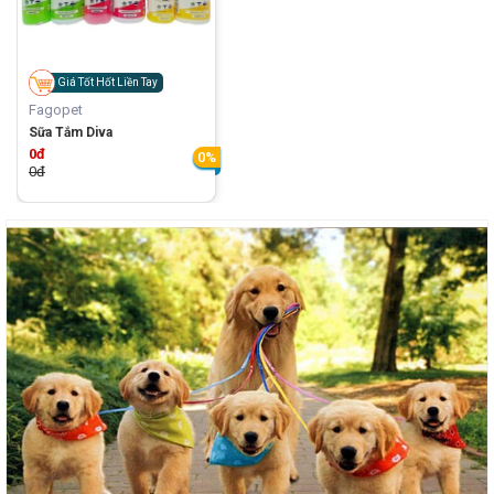
Giá Tốt Hốt Liền Tay
Fagopet
Sữa Tắm Diva
0đ
0%
0đ