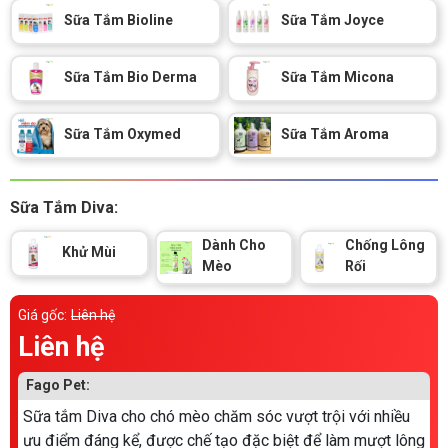
Thông tin về chó
Sữa Tắm Bioline
Sữa Tắm Joyce
spa cho thú cưng
Thông tin về mèo
Sữa Tắm Bio Derma
Sữa Tắm Micona
CHÍNH SÁCH
Sữa Tắm Oxymed
Sữa Tắm Aroma
Chính sách mua hàng
Chính sách vận chuyển
Sữa Tắm Diva:
Chính sách bảo hành
Chính sách bảo mật
Dành Cho
Chống Lông
Khử Mùi
Chính sách đổi trả
Mèo
Rối
Giá gốc:
Liên hệ
LIÊN HỆ
Liên hệ
TỔNG ĐÀI TƯ VẤN
Fago Pet:
0929894774
Sữa tắm Diva cho chó mèo chăm sóc vượt trội với nhiều
ưu điểm đáng kể, được chế tạo đặc biệt để làm mượt lông