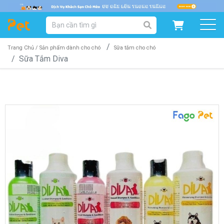
DANH MỤC SẢN PHẨM
SẢN PHẨM DÀNH CHO MÈO
SẢN PHẨM DÀNH CHO CHÓ
Trang Chủ /
Sản phẩm dành cho chó
Sữa tắm cho chó
Sữa Tắm Diva
SẨN PHẨM THEO THƯƠNG HIỆU