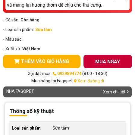
và mang lại hương thơm dễ chịu cho thú cưng.
- Có sẵn:
Còn hàng
- Loại sản phẩm:
Sữa tắm
- Màu sắc:
- Xuất xứ:
Việt Nam
THÊM VÀO GIỎ HÀNG
MUA NGAY
Gọi đặt mua:
0929894774
(8:00 - 18:30)
Mua hàng tại Fagopet
Xem đường đi
NHÀ FAGOPET
Xem chi tiết
Thông số kỹ thuật
Loại sản phẩm
Sữa tắm