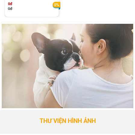
0đ
0%
0đ
THƯ VIỆN HÌNH ẢNH