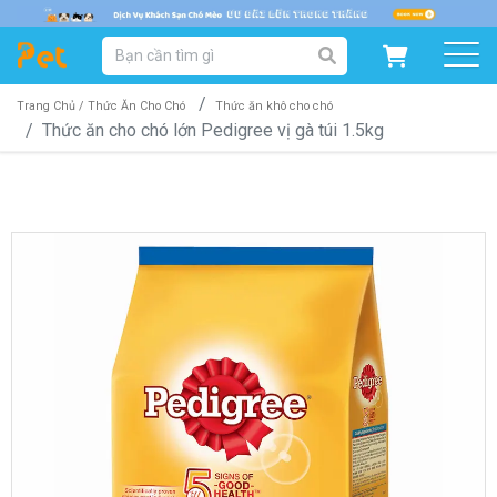
DANH MỤC SẢN PHẨM
SẢN PHẨM DÀNH CHO MÈO
SẢN PHẨM DÀNH CHO CHÓ
Trang Chủ /
Thức Ăn Cho Chó
Thức ăn khô cho chó
Thức ăn cho chó lớn Pedigree vị gà túi 1.5kg
SẨN PHẨM THEO THƯƠNG HIỆU