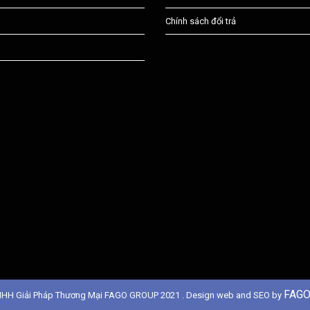
Chính sách đổi trả
FAGO
NHH Giải Pháp Thương Mại FAGO GROUP 2021 . Design web and SEO by