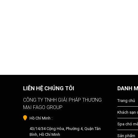
LIÊN HỆ CHÚNG TÔI
DANH 
CÔNG TY TNHH GIẢI PHÁP THƯƠNG
Trang chủ
MẠI FAGO GROUP
Khách sạn
Hồ Chí Minh :
Spa chó m
43/14/34 Cộng Hòa, Phường 4, Quận Tân
Bình, Hồ Chí Minh
Sản phẩm