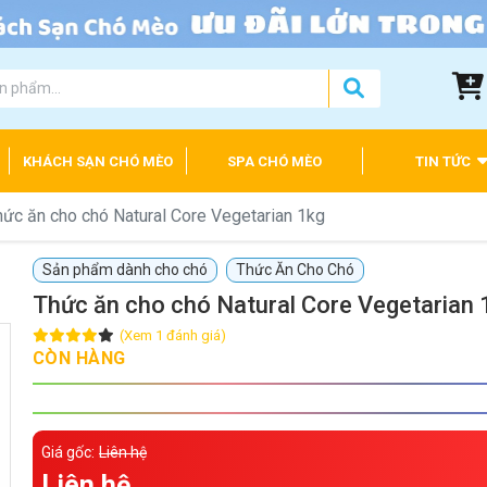
KHÁCH SẠN CHÓ MÈO
SPA CHÓ MÈO
TIN TỨC
hức ăn cho chó Natural Core Vegetarian 1kg
Sản phẩm dành cho chó
Thức Ăn Cho Chó
Thức ăn cho chó Natural Core Vegetarian 
(Xem 1 đánh giá)
CÒN HÀNG
Giá gốc:
Liên hệ
Liên hệ