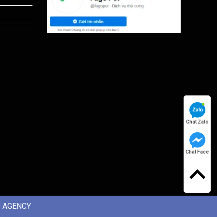
Chat Zalo
Chat Face
 AGENCY