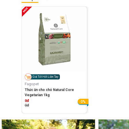
Giá Tốt Hốt Liền Tay
Fagopet
Thức ăn cho chó Natural Core
Vegetarian 1kg
0đ
0%
0đ