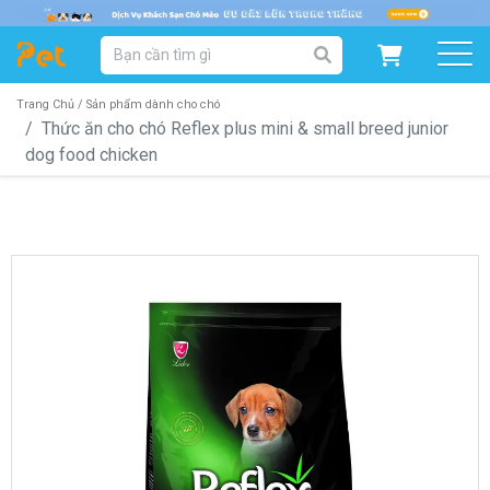
DANH MỤC SẢN PHẨM
SẢN PHẨM DÀNH CHO MÈO
SẢN PHẨM DÀNH CHO CHÓ
Trang Chủ /
Sản phẩm dành cho chó
Thức ăn cho chó Reflex plus mini & small breed junior
dog food chicken
SẨN PHẨM THEO THƯƠNG HIỆU