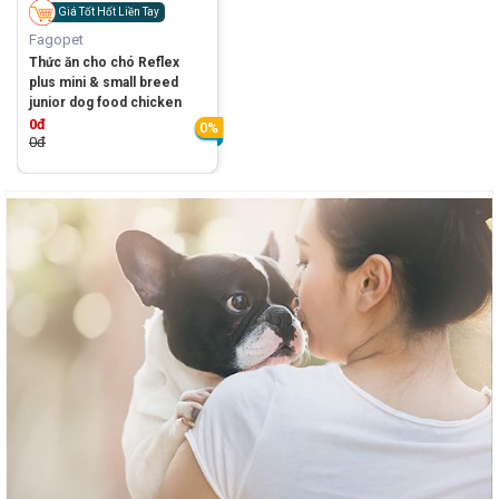
Giá Tốt Hốt Liền Tay
Fagopet
Thức ăn cho chó Reflex
plus mini & small breed
junior dog food chicken
0đ
0%
0đ