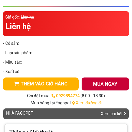
Thông tin về chó
spa cho thú cưng
Giá gốc:
Liên hệ
Thông tin về mèo
Liên hệ
CHÍNH SÁCH
- Có sẵn:
Chính sách mua hàng
Chính sách vận chuyển
- Loại sản phẩm:
- Màu sắc:
Chính sách bảo hành
Chính sách bảo mật
- Xuất xứ:
Chính sách đổi trả
THÊM VÀO GIỎ HÀNG
MUA NGAY
LIÊN HỆ
Gọi đặt mua:
0929894774
(8:00 - 18:30)
Mua hàng tại Fagopet
Xem đường đi
TỔNG ĐÀI TƯ VẤN
NHÀ FAGOPET
Xem chi tiết
0929894774