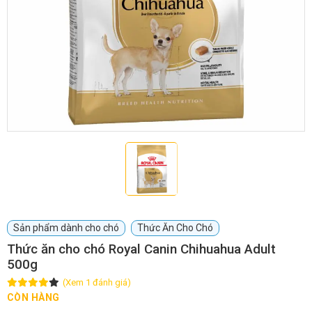
GIỚI THIỆU
DỊCH VỤ
Khách sạn chó mèo
Spa chó mèo
Dịch vụ cắt tỉa lông chó
Dịch vụ huấn luyện chó
mèo
Dịch vụ mua bán chó
Dịch vụ phối giống chó
Sản phẩm dành cho chó
Thức Ăn Cho Chó
mèo
mèo
Thức ăn cho chó Royal Canin Chihuahua Adult
500g
TIN TỨC
(Xem 1 đánh giá)
CÒN HÀNG
Thông tin về khách sạn,