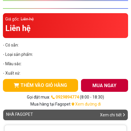
Thông tin về chó
spa cho thú cưng
Giá gốc:
Liên hệ
Thông tin về mèo
Liên hệ
CHÍNH SÁCH
- Có sẵn:
Chính sách mua hàng
Chính sách vận chuyển
- Loại sản phẩm:
Chính sách bảo hành
Chính sách bảo mật
- Màu sắc:
- Xuất xứ:
Chính sách đổi trả
THÊM VÀO GIỎ HÀNG
MUA NGAY
LIÊN HỆ
Gọi đặt mua:
0929894774
(8:00 - 18:30)
Mua hàng tại Fagopet
Xem đường đi
TỔNG ĐÀI TƯ VẤN
NHÀ FAGOPET
Xem chi tiết
0929894774