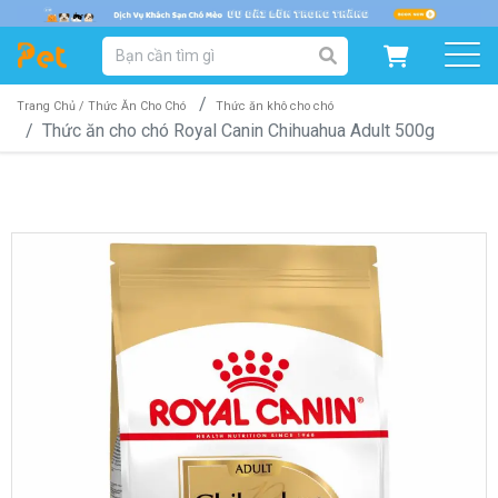
DANH MỤC SẢN PHẨM
SẢN PHẨM DÀNH CHO MÈO
SẢN PHẨM DÀNH CHO CHÓ
Trang Chủ /
Thức Ăn Cho Chó
Thức ăn khô cho chó
Thức ăn cho chó Royal Canin Chihuahua Adult 500g
SẨN PHẨM THEO THƯƠNG HIỆU