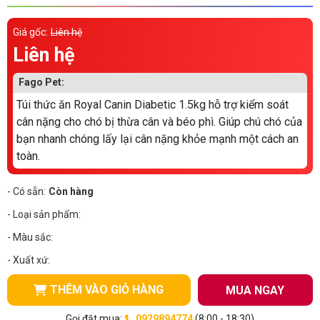
Thông tin về chó
spa cho thú cưng
Giá gốc:
Liên hệ
Thông tin về mèo
Liên hệ
Fago Pet:
CHÍNH SÁCH
Túi thức ăn Royal Canin Diabetic 1.5kg hỗ trợ kiểm soát
Chính sách mua hàng
Chính sách vận chuyển
cân nặng cho chó bị thừa cân và béo phì. Giúp chú chó của
bạn nhanh chóng lấy lại cân nặng khỏe mạnh một cách an
Chính sách bảo hành
Chính sách bảo mật
toàn.
Chính sách đổi trả
- Có sẵn:
Còn hàng
- Loại sản phẩm:
LIÊN HỆ
- Màu sắc:
- Xuất xứ:
TỔNG ĐÀI TƯ VẤN
THÊM VÀO GIỎ HÀNG
MUA NGAY
0929894774
Gọi đặt mua:
0929894774
(8:00 - 18:30)