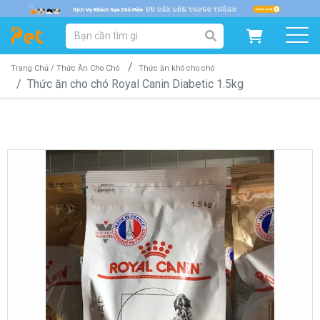
DANH MỤC SẢN PHẨM
SẢN PHẨM DÀNH CHO MÈO
SẢN PHẨM DÀNH CHO CHÓ
Trang Chủ /
Thức Ăn Cho Chó
Thức ăn khô cho chó
Thức ăn cho chó Royal Canin Diabetic 1.5kg
SẨN PHẨM THEO THƯƠNG HIỆU