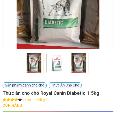
GIỚI THIỆU
DỊCH VỤ
Khách sạn chó mèo
Spa chó mèo
Dịch vụ cắt tỉa lông chó
Dịch vụ huấn luyện chó
mèo
Dịch vụ mua bán chó
Dịch vụ phối giống chó
Sản phẩm dành cho chó
Thức Ăn Cho Chó
mèo
mèo
Thức ăn cho chó Royal Canin Diabetic 1.5kg
(Xem 1 đánh giá)
TIN TỨC
CÒN HÀNG
Thông tin về khách sạn,