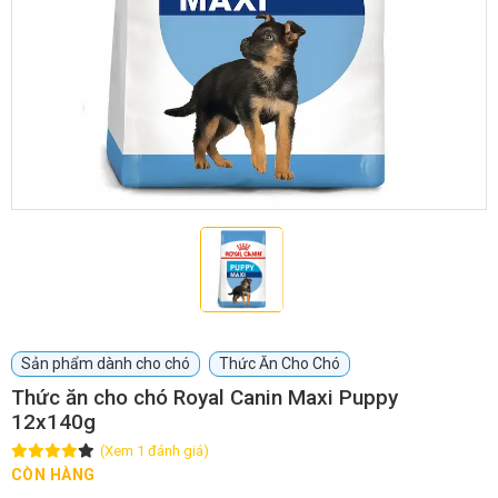
GIỚI THIỆU
DỊCH VỤ
Khách sạn chó mèo
Spa chó mèo
Dịch vụ cắt tỉa lông chó
Dịch vụ huấn luyện chó
mèo
Dịch vụ mua bán chó
Dịch vụ phối giống chó
Sản phẩm dành cho chó
Thức Ăn Cho Chó
mèo
mèo
Thức ăn cho chó Royal Canin Maxi Puppy
12x140g
TIN TỨC
(Xem 1 đánh giá)
CÒN HÀNG
Thông tin về khách sạn,