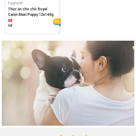
Fagopet
Thức ăn cho chó Royal
Canin Maxi Puppy 12x140g
0đ
0%
0đ