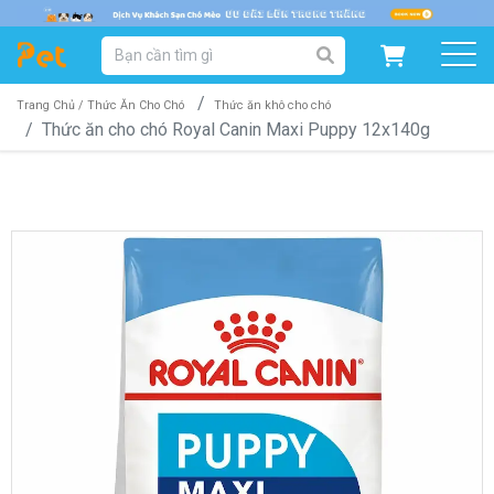
DANH MỤC SẢN PHẨM
SẢN PHẨM DÀNH CHO MÈO
SẢN PHẨM DÀNH CHO CHÓ
Trang Chủ /
Thức Ăn Cho Chó
Thức ăn khô cho chó
Thức ăn cho chó Royal Canin Maxi Puppy 12x140g
SẨN PHẨM THEO THƯƠNG HIỆU