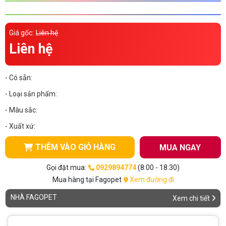
Thông tin về chó
spa cho thú cưng
Giá gốc:
Liên hệ
Thông tin về mèo
Liên hệ
CHÍNH SÁCH
- Có sẵn:
Chính sách mua hàng
Chính sách vận chuyển
- Loại sản phẩm:
Chính sách bảo hành
Chính sách bảo mật
- Màu sắc:
- Xuất xứ:
Chính sách đổi trả
THÊM VÀO GIỎ HÀNG
MUA NGAY
LIÊN HỆ
Gọi đặt mua:
0929894774
(8:00 - 18:30)
Mua hàng tại Fagopet
Xem đường đi
TỔNG ĐÀI TƯ VẤN
NHÀ FAGOPET
Xem chi tiết
0929894774