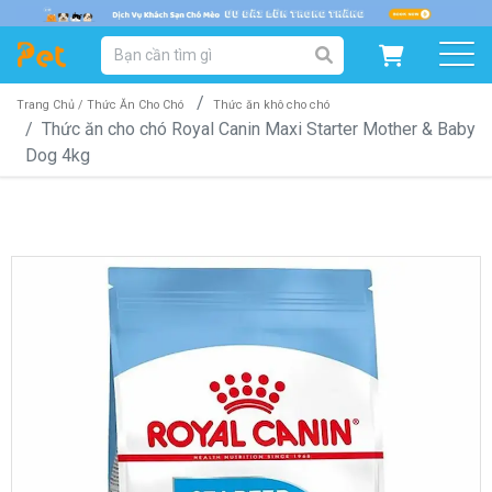
DANH MỤC SẢN PHẨM
SẢN PHẨM DÀNH CHO MÈO
SẢN PHẨM DÀNH CHO CHÓ
Trang Chủ /
Thức Ăn Cho Chó
Thức ăn khô cho chó
Thức ăn cho chó Royal Canin Maxi Starter Mother & Baby
Dog 4kg
SẨN PHẨM THEO THƯƠNG HIỆU