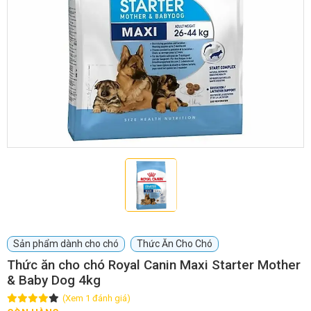
GIỚI THIỆU
DỊCH VỤ
Khách sạn chó mèo
Spa chó mèo
Dịch vụ cắt tỉa lông chó
Dịch vụ huấn luyện chó
mèo
Dịch vụ mua bán chó
Dịch vụ phối giống chó
mèo
mèo
Sản phẩm dành cho chó
Thức Ăn Cho Chó
Thức ăn cho chó Royal Canin Maxi Starter Mother
& Baby Dog 4kg
TIN TỨC
(Xem 1 đánh giá)
Thông tin về khách sạn,