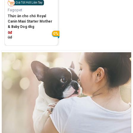
Giá Tốt Hốt Liền Tay
Fagopet
Thức ăn cho chó Royal
Canin Maxi Starter Mother
& Baby Dog 4kg
0đ
0%
0đ