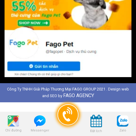
Công Ty TNHH Giải Pháp Thương Mại FAGO GROUP 2021 . Design web
FAGO AGENCY
and SEO by
Chỉ đường
Zalo
Messenger
Đặt lịch