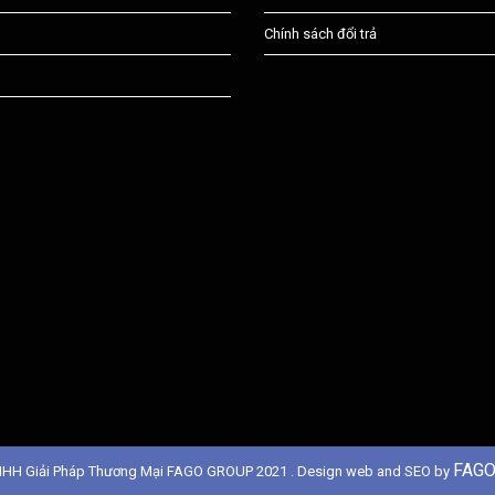
Chính sách đổi trả
FAGO
NHH Giải Pháp Thương Mại FAGO GROUP 2021 . Design web and SEO by