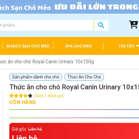
KHÁCH SẠN CHÓ MÈO
SPA CHÓ MÈO
TIN TỨC
hức ăn cho chó Royal Canin Urinary 10x150g
Sản phẩm dành cho chó
Thức Ăn Cho Chó
Thức ăn cho chó Royal Canin Urinary 10x
(Xem 1 đánh giá)
CÒN HÀNG
Giá gốc:
Liên hệ
Liên hệ