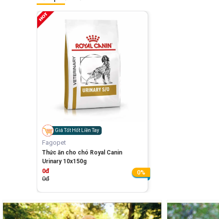
Giá Tốt Hốt Liền Tay
Fagopet
Thức ăn cho chó Royal Canin
Urinary 10x150g
0đ
0%
0đ