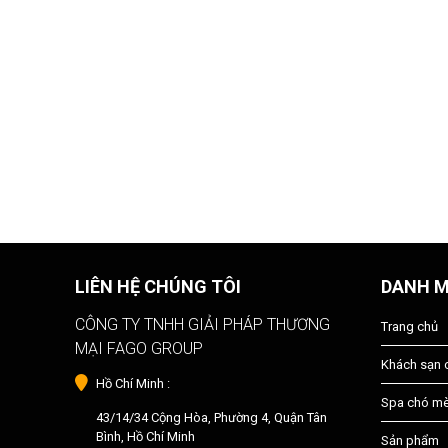
LIÊN HỆ CHÚNG TÔI
DANH 
CÔNG TY TNHH GIẢI PHÁP THƯƠNG
Trang chủ
MẠI FAGO GROUP
Khách sạn
Hồ Chí Minh :
Spa chó m
43/14/34 Cộng Hòa, Phường 4, Quận Tân
Bình, Hồ Chí Minh
Sản phẩm