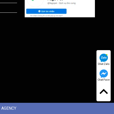
Chat Zalo
Chat Face
 AGENCY