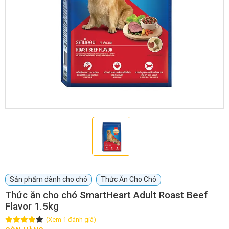
GIỚI THIỆU
DỊCH VỤ
Khách sạn chó mèo
Spa chó mèo
Dịch vụ cắt tỉa lông chó
Dịch vụ huấn luyện chó
mèo
Dịch vụ mua bán chó
Dịch vụ phối giống chó
mèo
mèo
Sản phẩm dành cho chó
Thức Ăn Cho Chó
Thức ăn cho chó SmartHeart Adult Roast Beef
Flavor 1.5kg
TIN TỨC
(Xem 1 đánh giá)
Thông tin về khách sạn,