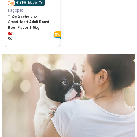
Giá Tốt Hốt Liền Tay
Fagopet
Thức ăn cho chó
SmartHeart Adult Roast
Beef Flavor 1.5kg
0đ
0%
0đ