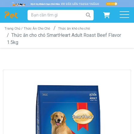
DANH MỤC SẢN PHẨM
SẢN PHẨM DÀNH CHO MÈO
SẢN PHẨM DÀNH CHO CHÓ
Trang Chủ /
Thức Ăn Cho Chó
Thức ăn khô cho chó
Thức ăn cho chó SmartHeart Adult Roast Beef Flavor
1.5kg
SẨN PHẨM THEO THƯƠNG HIỆU