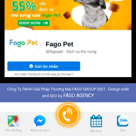
Công Ty TNHH Giải Pháp Thương Mại FAGO GROUP 2021 . Design web
FAGO AGENCY
and SEO by
Chỉ đường
Zalo
Messenger
Đặt lịch