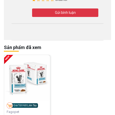
Gửi bình luận
Sản phẩm đã xem
Giá Tốt Hốt Liền Tay
Fagopet