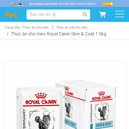
DANH MỤC SẢN PHẨM
SẢN PHẨM DÀNH CHO MÈO
SẢN PHẨM DÀNH CHO CHÓ
Trang Chủ /
Thức ăn cho mèo
Thức ăn ướt cho mèo
Thức ăn cho mèo Royal Canin Skin & Coat 1.5kg
SẨN PHẨM THEO THƯƠNG HIỆU