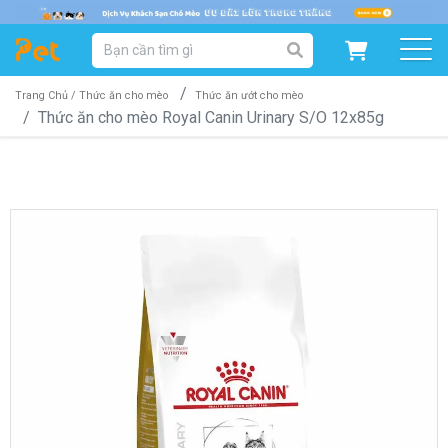
DANH MỤC SẢN PHẨM
SẢN PHẨM DÀNH CHO MÈO
SẢN PHẨM DÀNH CHO CHÓ
Trang Chủ /
Thức ăn cho mèo
Thức ăn ướt cho mèo
Thức ăn cho mèo Royal Canin Urinary S/O 12x85g
SẨN PHẨM THEO THƯƠNG HIỆU