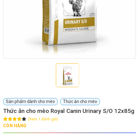
GIỚI THIỆU
DỊCH VỤ
Khách sạn chó mèo
Spa chó mèo
Dịch vụ cắt tỉa lông chó
Dịch vụ huấn luyện chó
mèo
Dịch vụ mua bán chó
Dịch vụ phối giống chó
Sản phẩm dành cho mèo
Thức ăn cho mèo
mèo
mèo
Thức ăn cho mèo Royal Canin Urinary S/O 12x85g
(Xem 1 đánh giá)
TIN TỨC
CÒN HÀNG
Thông tin về khách sạn,