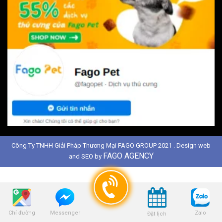
Công Ty TNHH Giải Pháp Thương Mại FAGO GROUP 2021 . Design web
FAGO AGENCY
and SEO by
Chỉ đường
Zalo
Messenger
Đặt lịch