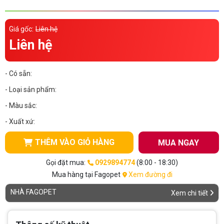
Thông tin về chó
spa cho thú cưng
Giá gốc:
Liên hệ
Thông tin về mèo
Liên hệ
CHÍNH SÁCH
- Có sẵn:
Chính sách mua hàng
Chính sách vận chuyển
- Loại sản phẩm:
- Màu sắc:
Chính sách bảo hành
Chính sách bảo mật
- Xuất xứ:
Chính sách đổi trả
THÊM VÀO GIỎ HÀNG
MUA NGAY
LIÊN HỆ
Gọi đặt mua:
0929894774
(8:00 - 18:30)
Mua hàng tại Fagopet
Xem đường đi
TỔNG ĐÀI TƯ VẤN
NHÀ FAGOPET
Xem chi tiết
0929894774