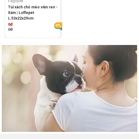
Fagopet
Túi xách chó mèo viền ren -
Xám | Loffepet
L:53x22x29cm
0đ
0%
0đ