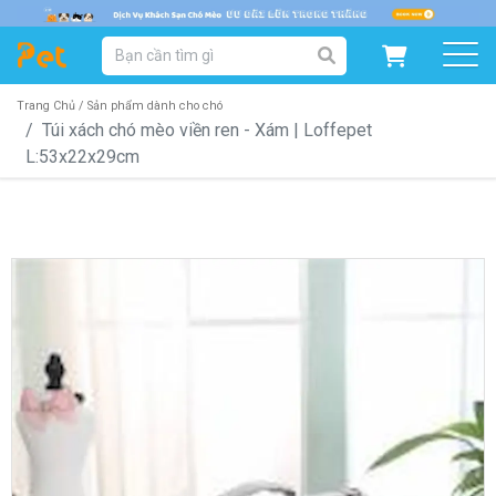
DANH MỤC SẢN PHẨM
SẢN PHẨM DÀNH CHO MÈO
SẢN PHẨM DÀNH CHO CHÓ
Trang Chủ /
Sản phẩm dành cho chó
Túi xách chó mèo viền ren - Xám | Loffepet
L:53x22x29cm
SẨN PHẨM THEO THƯƠNG HIỆU