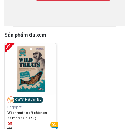
Sản phẩm đã xem
Giá Tốt Hốt Liền Tay
Fagopet
Wild treat - soft chicken
salmon skin 150g
0đ
0%
0đ