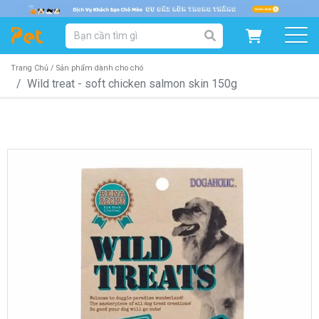
DANH MỤC SẢN PHẨM
SẢN PHẨM DÀNH CHO MÈO
SẢN PHẨM DÀNH CHO CHÓ
Trang Chủ /
Sản phẩm dành cho chó
Wild treat - soft chicken salmon skin 150g
SẨN PHẨM THEO THƯƠNG HIỆU