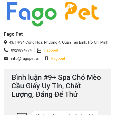
Fago Pet
43/14/34 Cộng Hòa, Phường 4, Quận Tân Bình, Hồ Chí Minh
0929894774
Fagopet
info@fagopet.vn
Fagopet
Bình luận #9+ Spa Chó Mèo
Cầu Giấy Uy Tín, Chất
Lượng, Đáng Để Thử