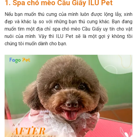
1. Spa chó mèo Cầu Giấy ILU Pet
Thông tin về chó
spa cho thú cưng
Nếu bạn muốn thú cưng của mình luôn được lộng lẫy, xinh
Thông tin về mèo
đẹp và khác lạ so với những bạn thú cưng khác. Bạn đang
muốn tìm một địa chỉ spa chó mèo Cầu Giấy uy tín cho vật
nuôi của mình. Vậy thì ILU Pet sẽ là một gợi ý không tồi
CHÍNH SÁCH
chúng tôi muốn dành cho bạn.
Chính sách mua hàng
Chính sách vận chuyển
Chính sách bảo hành
Chính sách bảo mật
Chính sách đổi trả
LIÊN HỆ
TỔNG ĐÀI TƯ VẤN
0929894774