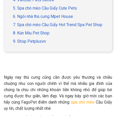
5. Spa chó mèo Cầu Giấy Cute Pets
6. Ngôi nhà thú cưng Mpet House
7. Spa chó mèo Cầu Giấy Hot Trend Spa Pet Shop
GIỚI THIỆU
8. Kún Miu Pet Shop
9. Shop Petplusvn
DỊCH VỤ
Khách sạn chó mèo
Spa chó mèo
Dịch vụ cắt tỉa lông chó
Dịch vụ huấn luyện chó
mèo
Ngày nay thú cưng cũng cần được yêu thương và chiều
Dịch vụ mua bán chó
Dịch vụ phối giống chó
chuộng như con người chính vì thế mà nhiều gia đình của
mèo
mèo
chúng ta chịu chi những khoản tiền không nhỏ để giúp bé
cưng được thư giãn, làm đẹp. Và ngay bây giờ mời các bạn
hãy cùng FagoPet điểm danh những
spa chó mèo
Cầu Giấy
TIN TỨC
uy tín, chất lượng nhất nhé.
Thông tin về khách sạn,