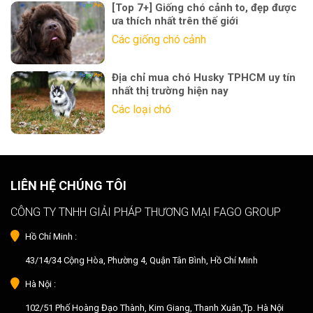
[Top 7+] Giống chó cảnh to, đẹp được
ưa thích nhất trên thế giới
Các giống chó cảnh
Địa chỉ mua chó Husky TPHCM uy tín
nhất thị trường hiện nay
Các loại chó
LIÊN HỆ CHÚNG TÔI
CÔNG TY TNHH GIẢI PHÁP THƯƠNG MẠI FAGO GROUP
Hồ Chí Minh :
43/14/34 Cộng Hòa, Phường 4, Quận Tân Bình, Hồ Chí Minh
Hà Nội :
102/51 Phố Hoàng Đạo Thành, Kim Giang, Thanh Xuân,Tp. Hà Nội