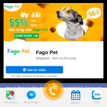
Công Ty TNHH Giải Pháp Thương Mại FAGO GROUP 2021 . Design web
FAGO AGENCY
and SEO by
Chỉ đường
Zalo
Messenger
Đặt lịch