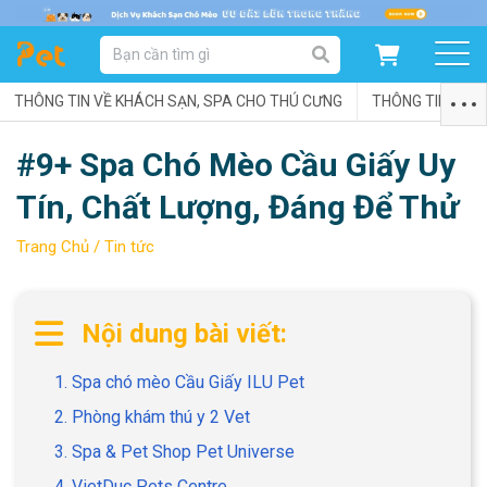
DANH MỤC SẢN PHẨM
THÔNG TIN VỀ KHÁCH SẠN, SPA CHO THÚ CƯNG
SẢN PHẨM DÀNH CHO MÈO
SẢN PHẨM DÀNH CHO CHÓ
THÔNG TIN VỀ C
#9+ Spa Chó Mèo Cầu Giấy Uy
SẨN PHẨM THEO THƯƠNG HIỆU
Tín, Chất Lượng, Đáng Để Thử
Trang Chủ /
Tin tức
Nội dung bài viết:
1. Spa chó mèo Cầu Giấy ILU Pet
2. Phòng khám thú y 2 Vet
3. Spa & Pet Shop Pet Universe
4. VietDuc Pets Centre