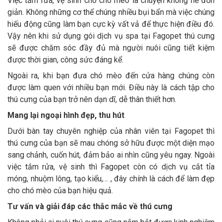
Việc tắm rửa, vệ sinh cho chó mèo là chuyện không hề đơn
giản. Không những cơ thể chúng nhiều bụi bẩn mà việc chúng
hiếu động cũng làm bạn cực kỳ vất vả để thực hiện điều đó.
Vậy nên khi sử dụng gói dịch vụ spa tại Fagopet thú cưng
sẽ được chăm sóc đầy đủ mà người nuôi cũng tiết kiệm
được thời gian, công sức đáng kể.
Ngoài ra, khi bạn đưa chó mèo đến cửa hàng chúng còn
được làm quen với nhiều bạn mới. Điều này là cách tập cho
thú cưng của bạn trở nên dạn dĩ, dễ thân thiết hơn.
Mang lại ngoại hình đẹp, thu hút
Dưới bàn tay chuyên nghiệp của nhân viên tại Fagopet thì
thú cưng của bạn sẽ mau chóng sở hữu được một diện mạo
sang chảnh, cuốn hút, đảm bảo ai nhìn cũng yêu ngay. Ngoài
việc tắm rửa, vệ sinh thì Fagopet còn có dịch vụ cắt tỉa
móng, nhuộm lông, tạo kiểu,… , đây chính là cách để làm đẹp
cho chó mèo của bạn hiệu quả.
Tư vấn và giải đáp các thắc mắc về thú cưng