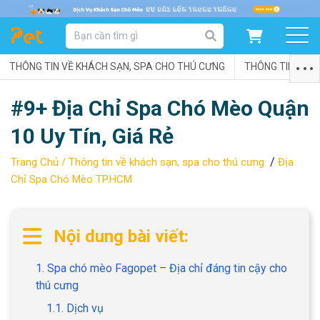
DANH MỤC SẢN PHẨM
THÔNG TIN VỀ KHÁCH SẠN, SPA CHO THÚ CƯNG
SẢN PHẨM DÀNH CHO MÈO
SẢN PHẨM DÀNH CHO CHÓ
THÔNG TIN VỀ C
#9+ Địa Chỉ Spa Chó Mèo Quận
SẨN PHẨM THEO THƯƠNG HIỆU
10 Uy Tín, Giá Rẻ
/
Trang Chủ /
Thông tin về khách sạn, spa cho thú cưng
Địa
Chỉ Spa Chó Mèo TP.HCM
Nội dung bài viết:
1. Spa chó mèo Fagopet – Địa chỉ đáng tin cậy cho
thú cưng
1.1. Dịch vụ