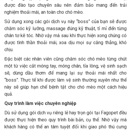
được đào tạo chuyên sâu nên đảm bảo mang đến trải
nghiệm thoải mái, an toàn cho chó mèo.
Sử dụng xong các gói dịch vụ này “boss” của bạn sẽ được
chăm sóc kỹ lưỡng, massage đúng kỹ thuật, tỉ mỉ đến từng
chân tơ kẽ tóc. Nhờ vậy mà sau khi thực hiện xong chúng có
được tình thần thoải mái, xoa dịu mọi sự căng thẳng, khó
chịu.
Đặc biệt các nhân viên cũng chăm sóc chó mèo từng chút
một từ việc cắt móng tay, móng chân, tỉa lông, vệ sinh sạch
sẽ, dùng dầu thơm để mang lại sự thoải mái nhất cho
“boss”. Thực tế khi được làm vệ sinh thường xuyên như thế
này sẽ giúp hạn chế bệnh tật cho chó mèo một cách hiệu
quả.
Quy trình làm việc chuyên nghiệp
Dù sử dụng gói dịch vụ riêng lẻ hay trọn gói tại Fagopet đều
được thực hiện theo quy trình bài bản, cụ thể. Nhờ vậy mà
khách hàng có thể an tâm tuyệt đối khi giao phó thú cưng