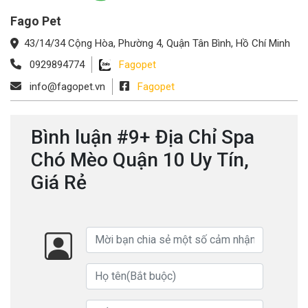
Fago Pet
43/14/34 Cộng Hòa, Phường 4, Quận Tân Bình, Hồ Chí Minh
0929894774
Fagopet
info@fagopet.vn
Fagopet
Bình luận #9+ Địa Chỉ Spa
Chó Mèo Quận 10 Uy Tín,
Giá Rẻ