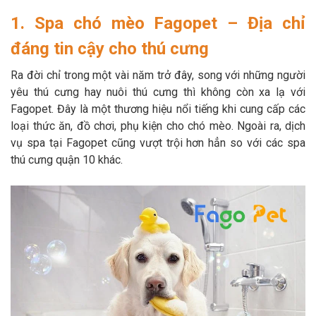
Thông tin về chó
spa cho thú cưng
1. Spa chó mèo Fagopet – Địa chỉ
đáng tin cậy cho thú cưng
Thông tin về mèo
Ra đời chỉ trong một vài năm trở đây, song với những người
CHÍNH SÁCH
yêu thú cưng hay nuôi thú cưng thì không còn xa lạ với
Fagopet. Đây là một thương hiệu nổi tiếng khi cung cấp các
Chính sách mua hàng
Chính sách vận chuyển
loại thức ăn, đồ chơi, phụ kiện cho chó mèo. Ngoài ra, dịch
vụ spa tại Fagopet cũng vượt trội hơn hẳn so với các spa
Chính sách bảo hành
Chính sách bảo mật
thú cưng quận 10 khác.
Chính sách đổi trả
LIÊN HỆ
TỔNG ĐÀI TƯ VẤN
0929894774