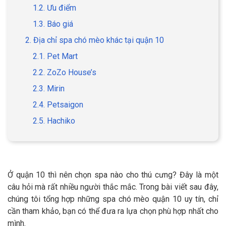
1.2. Ưu điểm
1.3. Báo giá
2. Địa chỉ spa chó mèo khác tại quận 10
GIỚI THIỆU
2.1. Pet Mart
2.2. ZoZo House’s
DỊCH VỤ
2.3. Mirin
Khách sạn chó mèo
Spa chó mèo
2.4. Petsaigon
2.5. Hachiko
Dịch vụ cắt tỉa lông chó
Dịch vụ huấn luyện chó
mèo
Dịch vụ mua bán chó
Dịch vụ phối giống chó
mèo
mèo
Ở quận 10 thì nên chọn spa nào cho thú cưng? Đây là một
câu hỏi mà rất nhiều người thắc mắc. Trong bài viết sau đây,
chúng tôi tổng hợp những spa chó mèo quận 10 uy tín, chỉ
TIN TỨC
cần tham khảo, bạn có thể đưa ra lựa chọn phù hợp nhất cho
mình.
Thông tin về khách sạn,