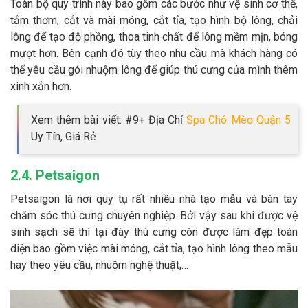
Toàn bộ quy trình này bao gồm các bước như vệ sinh cơ thể,
tắm thơm, cắt và mài móng, cắt tỉa, tạo hình bộ lông, chải
lông để tạo độ phồng, thoa tinh chất để lông mềm mịn, bóng
mượt hơn. Bên cạnh đó tùy theo nhu cầu mà khách hàng có
thể yêu cầu gói nhuộm lông để giúp thú cưng của mình thêm
xinh xắn hơn.
Xem thêm bài viết: #9+ Địa Chỉ
Spa Chó Mèo Quận 5
Uy Tín, Giá Rẻ
2.4. Petsaigon
Petsaigon là nơi quy tụ rất nhiều nhà tạo mẫu và bàn tay
chăm sóc thú cưng chuyên nghiệp. Bởi vậy sau khi được vệ
sinh sạch sẽ thì tại đây thú cưng còn được làm đẹp toàn
diện bao gồm việc mài móng, cắt tỉa, tạo hình lông theo mẫu
hay theo yêu cầu, nhuộm nghệ thuật,…