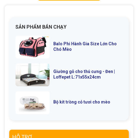
SẢN PHẨM BÁN CHẠY
GIỚI THIỆU
Balo Phi Hành Gia Size Lớn Cho
Chó Mèo
DỊCH VỤ
Khách sạn chó mèo
Spa chó mèo
Giường gỗ cho thú cưng - Đen |
Dịch vụ cắt tỉa lông chó
Loffepet L:71x55x24cm
Dịch vụ huấn luyện chó
mèo
Dịch vụ mua bán chó
Dịch vụ phối giống chó
Bộ kit trồng cỏ tươi cho mèo
mèo
mèo
TIN TỨC
HỖ TRỢ
Thông tin về khách sạn,