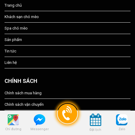
Trang chủ
Khách sạn chó mèo
Spa chó mèo
Sản phẩm
Tin tức
Liên hệ
CHÍNH SÁCH
Chính sách mua hàng
Chính sách vận chuyển
Chính sách bảo hành
Chính sách bảo mật
Chỉ đường
Zalo
Messenger
Đặt lịch