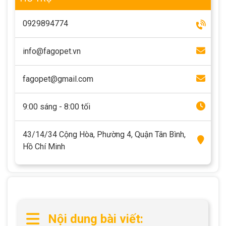
Thông tin về chó
spa cho thú cưng
0929894774
Thông tin về mèo
info@fagopet.vn
CHÍNH SÁCH
fagopet@gmail.com
Chính sách mua hàng
Chính sách vận chuyển
9:00 sáng - 8:00 tối
Chính sách bảo hành
Chính sách bảo mật
Chính sách đổi trả
43/14/34 Cộng Hòa, Phường 4, Quận Tân Bình,
Hồ Chí Minh
LIÊN HỆ
TỔNG ĐÀI TƯ VẤN
0929894774
Nội dung bài viết: