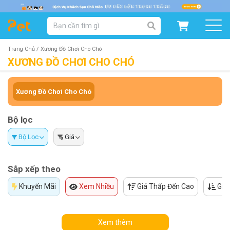
DANH MỤC SẢN PHẨM
SẢN PHẨM DÀNH CHO MÈO
SẢN PHẨM DÀNH CHO CHÓ
Trang Chủ /
Xương Đồ Chơi Cho Chó
XƯƠNG ĐỒ CHƠI CHO CHÓ
SẨN PHẨM THEO THƯƠNG HIỆU
Xương Đồ Chơi Cho Chó
Bộ lọc
Bộ Lọc
Giá
Sắp xếp theo
Khuyến Mãi
Xem Nhiều
Giá Thấp Đến Cao
Giá
Xem thêm