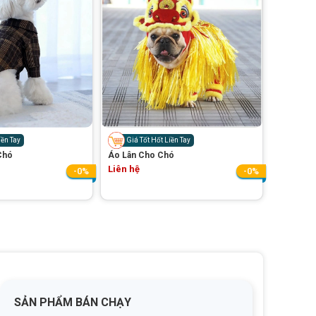
iền Tay
Giá Tốt Hốt Liền Tay
Chó
Áo Lân Cho Chó
Liên hệ
-0%
-0%
SẢN PHẨM BÁN CHẠY