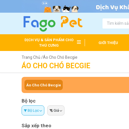
DỊCH VỤ & SẢN PHẨM CHO
GIỚI THIỆU
THÚ CƯNG
Trang Chủ /
Áo Cho Chó Becgie
ÁO CHO CHÓ BECGIE
Áo Cho Chó Becgie
Bộ lọc
Bộ Lọc
Giá
Sắp xếp theo