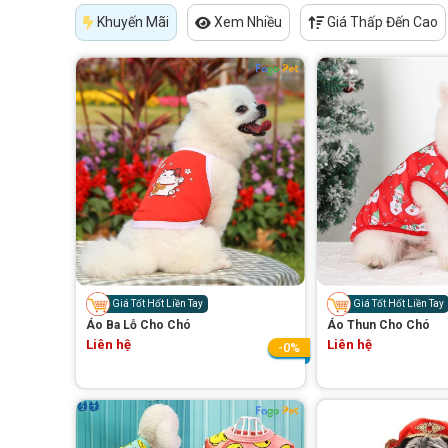
Khuyến Mãi
Xem Nhiều
Giá Thấp Đến Cao
Giá Tốt Hốt Liền Tay
Giá Tốt Hốt Liền Tay
Áo Ba Lỗ Cho Chó
Áo Thun Cho Chó
Liên hệ
Liên hệ
-0%