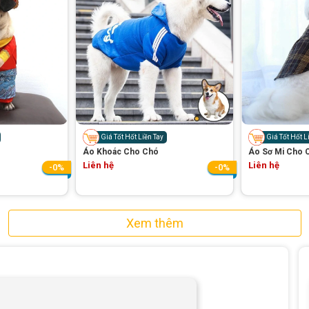
Giá Tốt Hốt Liền Tay
Giá Tốt Hốt L
Áo Khoác Cho Chó
Áo Sơ Mi Cho 
Liên hệ
Liên hệ
-0%
-0%
Xem thêm