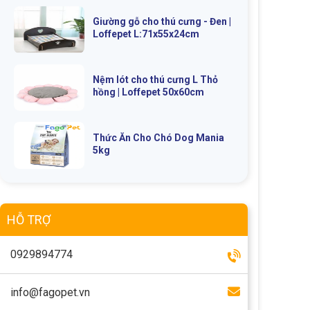
Giường gỗ cho thú cưng - Đen |
Loffepet L:71x55x24cm
Nệm lót cho thú cưng L Thỏ
hồng | Loffepet 50x60cm
Thức Ăn Cho Chó Dog Mania
5kg
HỖ TRỢ
0929894774
info@fagopet.vn