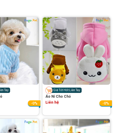
iền Tay
Giá Tốt Hốt Liền Tay
hó
Áo Nỉ Cho Chó
Liên hệ
-0%
-0%