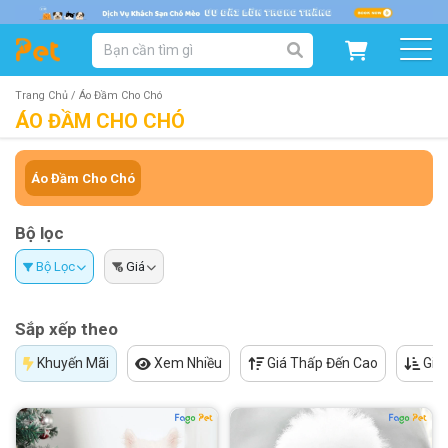
DANH MỤC SẢN PHẨM
SẢN PHẨM DÀNH CHO MÈO
SẢN PHẨM DÀNH CHO CHÓ
Trang Chủ /
Áo Đầm Cho Chó
ÁO ĐẦM CHO CHÓ
SẨN PHẨM THEO THƯƠNG HIỆU
Áo Đầm Cho Chó
Bộ lọc
Bộ Lọc
Giá
Sắp xếp theo
Khuyến Mãi
Xem Nhiều
Giá Thấp Đến Cao
Giá