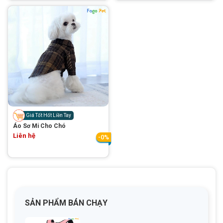
Giá Tốt Hốt Liền Tay
Áo Sơ Mi Cho Chó
Liên hệ
-0%
SẢN PHẨM BÁN CHẠY