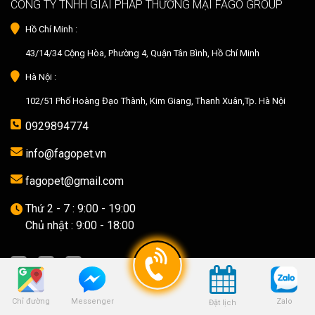
CÔNG TY TNHH GIẢI PHÁP THƯƠNG MẠI FAGO GROUP
Hồ Chí Minh :
43/14/34 Cộng Hòa, Phường 4, Quận Tân Bình, Hồ Chí Minh
Hà Nội :
102/51 Phố Hoàng Đạo Thành, Kim Giang, Thanh Xuân,Tp. Hà Nội
0929894774
info@fagopet.vn
fagopet@gmail.com
Thứ 2 - 7 : 9:00 - 19:00
Chủ nhật : 9:00 - 18:00
Chỉ đường
Zalo
Messenger
Đặt lịch