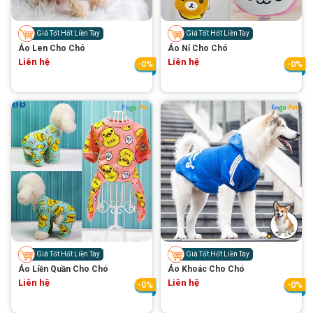
Thông tin về chó
spa cho thú cưng
Giá Tốt Hốt Liền Tay
Giá Tốt Hốt Liền Tay
Thông tin về mèo
Áo Len Cho Chó
Áo Nỉ Cho Chó
Liên hệ
Liên hệ
-0%
-0%
CHÍNH SÁCH
Chính sách mua hàng
Chính sách vận chuyển
Chính sách bảo hành
Chính sách bảo mật
Chính sách đổi trả
LIÊN HỆ
Giá Tốt Hốt Liền Tay
Giá Tốt Hốt Liền Tay
TỔNG ĐÀI TƯ VẤN
Áo Liền Quần Cho Chó
Áo Khoác Cho Chó
Liên hệ
Liên hệ
0929894774
-0%
-0%