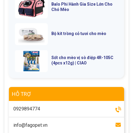
Balo Phi Hành Gia Size Lớn Cho
Chó Mèo
Bộ kit trồng cỏ tươi cho mèo
Sốt cho mèo vị sò điệp 4R-105C
(4pcs x12g) | CIAO
HỖ TRỢ
0929894774
info@fagopet.vn