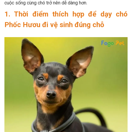
cuộc sống cùng chó trở nên dễ dàng hơn.
Thông tin về chó
spa cho thú cưng
1. Thời điểm thích hợp để dạy chó
Thông tin về mèo
Phốc Hươu đi vệ sinh đúng chỗ
CHÍNH SÁCH
Chính sách mua hàng
Chính sách vận chuyển
Chính sách bảo hành
Chính sách bảo mật
Chính sách đổi trả
LIÊN HỆ
TỔNG ĐÀI TƯ VẤN
0929894774