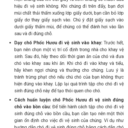
hiệu đi vệ sinh không. Khi chúng đi trên đấy, bạn đợi
mùi chất thải thấm xuống lớp giấy dưới, bạn cần bỏ lớp
giấy dơ thay giấy sạch vào. Chú ý đặt giấy sạch vào
dưới giấy thấm mùi, để chúng có thể đánh hơi vào lần
sau và đi đúng chỗ.
Dạy chó Phốc Hươu đi vệ sinh vào khay:
Trước hết,
bạn nên chọn một vị trí cố định trong nhà cho khay vệ
sinh. Sau đó, hãy theo dõi thời gian ăn của chó và đưa
chó vào khay sau khi ăn. Khi chó đi vào khay và tiểu,
hãy khen ngợi chúng và thưởng cho chúng. Lưu ý là
tránh trừng phạt chó nếu chú chó của bạn không thực
hiện đúng vào khay. Lặp lại quá trình tập cho chó đi vệ
sinh đúng chỗ này để tạo thói quen cho chó.
Cách huấn luyện chó Phốc Hươu đi vệ sinh đúng
chỗ vào bồn cầu:
Để tiến hành cách tập cho chó đi vệ
sinh đúng chỗ vào bồn cầu, bạn cần tạo nên một thời
gian ổn định cho việc đi vệ sinh của chúng. Ví dụ như
hướng dẫn chó đi vệ sinh đúng chỗ bằng cách dẫn chó