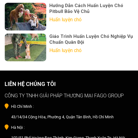
Hướng Dẫn Cách Huấn Luyện Chó
Pitbull Bảo Vệ Chủ
Huấn luyện chó
Giáo Trình Huấn Luyện Chó Nghiệp Vụ
Chuẩn Quân Đội
Huấn luyện chó
LIÊN HỆ CHÚNG TÔI
CÔNG TY TNHH GIẢI PHÁP THƯƠNG MẠI FAGO GROUP
Hồ Chí Minh :
43/14/34 Cộng Hòa, Phường 4, Quận Tân Bình, Hồ Chí Minh
Hà Nội :
102/51 Phố Hoàng Đạo Thành, Kim Giang, Thanh Xuân,Tp. Hà Nội