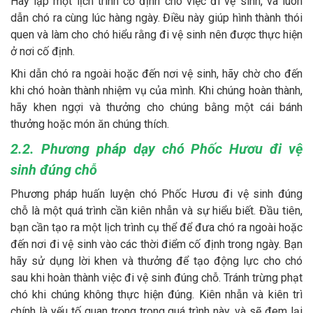
Hãy lập một lịch trình cố định cho việc đi vệ sinh, và luôn
dẫn chó ra cùng lúc hàng ngày. Điều này giúp hình thành thói
quen và làm cho chó hiểu rằng đi vệ sinh nên được thực hiện
ở nơi cố định.
Khi dẫn chó ra ngoài hoặc đến nơi vệ sinh, hãy chờ cho đến
khi chó hoàn thành nhiệm vụ của mình. Khi chúng hoàn thành,
hãy khen ngợi và thưởng cho chúng bằng một cái bánh
thưởng hoặc món ăn chúng thích.
2.2. Phương pháp dạy chó Phốc Hươu đi vệ
sinh đúng chỗ
Phương pháp huấn luyện chó Phốc Hươu đi vệ sinh đúng
chỗ là một quá trình cần kiên nhẫn và sự hiểu biết. Đầu tiên,
bạn cần tạo ra một lịch trình cụ thể để đưa chó ra ngoài hoặc
đến nơi đi vệ sinh vào các thời điểm cố định trong ngày. Bạn
hãy sử dụng lời khen và thưởng để tạo động lực cho chó
sau khi hoàn thành việc đi vệ sinh đúng chỗ. Tránh trừng phạt
chó khi chúng không thực hiện đúng. Kiên nhẫn và kiên trì
chính là yếu tố quan trọng trong quá trình này, và sẽ đem lại