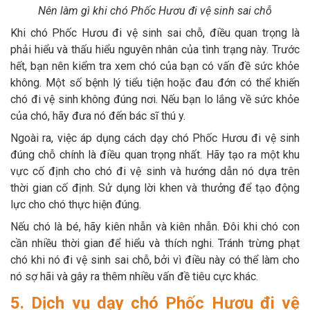
Nên làm gì khi chó Phốc Hươu đi vệ sinh sai chỗ
Khi chó Phốc Hươu đi vệ sinh sai chỗ, điều quan trọng là
phải hiểu và thấu hiểu nguyên nhân của tình trạng này. Trước
hết, bạn nên kiểm tra xem chó của bạn có vấn đề sức khỏe
không. Một số bệnh lý tiểu tiện hoặc đau đớn có thể khiến
chó đi vệ sinh không đúng nơi. Nếu bạn lo lắng về sức khỏe
của chó, hãy đưa nó đến bác sĩ thú y.
Ngoài ra, việc áp dụng cách dạy chó Phốc Hươu đi vệ sinh
đúng chỗ chính là điều quan trọng nhất. Hãy tạo ra một khu
vực cố định cho chó đi vệ sinh và hướng dẫn nó dựa trên
thời gian cố định. Sử dụng lời khen và thưởng để tạo động
lực cho chó thực hiện đúng.
Nếu chó là bé, hãy kiên nhẫn và kiên nhẫn. Đôi khi chó con
cần nhiều thời gian để hiểu và thích nghi. Tránh trừng phạt
chó khi nó đi vệ sinh sai chỗ, bởi vì điều này có thể làm cho
nó sợ hãi và gây ra thêm nhiều vấn đề tiêu cực khác.
5. Dịch vụ dạy chó Phốc Hươu đi vệ