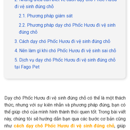
đi vệ sinh đúng chỗ
2.1. Phương pháp giám sát
2.2. Phương pháp dạy chó Phốc Hươu đi vệ sinh
GIỚI THIỆU
đúng chỗ
3. Cách dạy chó Phốc Hươu đi vệ sinh đúng chỗ
DỊCH VỤ
4. Nên làm gì khi chó Phốc Hươu đi vệ sinh sai chỗ
Khách sạn chó mèo
Spa chó mèo
5. Dịch vụ dạy chó Phốc Hươu đi vệ sinh đúng chỗ
tại Fago Pet
Dịch vụ cắt tỉa lông chó
Dịch vụ huấn luyện chó
mèo
Dịch vụ mua bán chó
Dịch vụ phối giống chó
Dạy chó Phốc Hươu đi vệ sinh đúng chỗ có thể là một thách
mèo
mèo
thức, nhưng với sự kiên nhẫn và phương pháp đúng, bạn có
thể giúp chó của mình hình thành thói quen tốt. Trong bài viết
TIN TỨC
này, chúng tôi sẽ hướng dẫn bạn qua các bước cơ bản cũng
như
cách dạy chó Phốc Hươu đi vệ sinh đúng chỗ
, giúp
Thông tin về khách sạn,