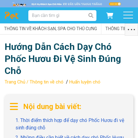
DANH MỤC SẢN PHẨM
THÔNG TIN VỀ KHÁCH SẠN, SPA CHO THÚ CƯNG
SẢN PHẨM DÀNH CHO MÈO
SẢN PHẨM DÀNH CHO CHÓ
THÔNG TIN VỀ C
Hướng Dẫn Cách Dạy Chó
SẨN PHẨM THEO THƯƠNG HIỆU
Phốc Hươu Đi Vệ Sinh Đúng
Chỗ
/
Trang Chủ /
Thông tin về chó
Huấn luyện chó
Nội dung bài viết:
1. Thời điểm thích hợp để dạy chó Phốc Hươu đi vệ
sinh đúng chỗ
2. Những điều cần biết về cách dạy chó Phốc Hươu