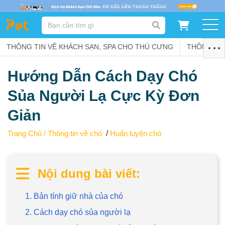
DANH MỤC SẢN PHẨM
THÔNG TIN VỀ KHÁCH SẠN, SPA CHO THÚ CƯNG
SẢN PHẨM DÀNH CHO MÈO
SẢN PHẨM DÀNH CHO CHÓ
THÔNG TIN
Hướng Dẫn Cách Dạy Chó
SẨN PHẨM THEO THƯƠNG HIỆU
Sủa Người Lạ Cực Kỳ Đơn
Giản
Trang Chủ /
Thông tin về chó
/
Huấn luyện chó
Nội dung bài viết:
1. Bản tính giữ nhà của chó
2. Cách dạy chó sủa người lạ