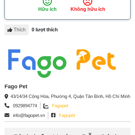
Hữu ích
Không hữu ích
Thích
0 lượt thích
Fago Pet
43/14/34 Cộng Hòa, Phường 4, Quận Tân Bình, Hồ Chí Minh
0929894774
Fagopet
info@fagopet.vn
Fagopet