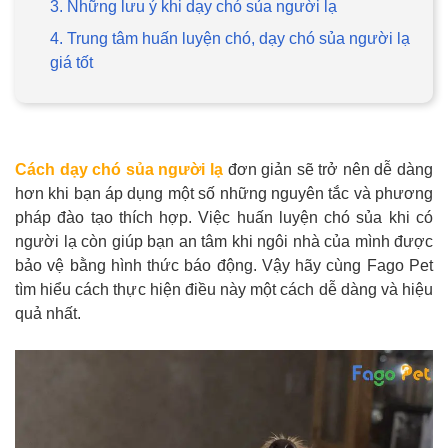
3. Những lưu ý khi dạy chó sủa người lạ
4. Trung tâm huấn luyện chó, dạy chó sủa người lạ
giá tốt
GIỚI THIỆU
DỊCH VỤ
Cách dạy chó sủa người lạ
đơn giản sẽ trở nên dễ dàng
hơn khi bạn áp dụng một số những nguyên tắc và phương
Khách sạn chó mèo
Spa chó mèo
pháp đào tạo thích hợp. Việc huấn luyện chó sủa khi có
người lạ còn giúp bạn an tâm khi ngôi nhà của mình được
Dịch vụ cắt tỉa lông chó
Dịch vụ huấn luyện chó
bảo vệ bằng hình thức báo động. Vậy hãy cùng Fago Pet
mèo
tìm hiểu cách thực hiện điều này một cách dễ dàng và hiệu
quả nhất.
Dịch vụ mua bán chó
Dịch vụ phối giống chó
mèo
mèo
TIN TỨC
Thông tin về khách sạn,