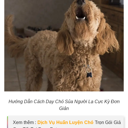
Thông tin về chó
spa cho thú cưng
Thông tin về mèo
CHÍNH SÁCH
Chính sách mua hàng
Chính sách vận chuyển
Chính sách bảo hành
Chính sách bảo mật
Chính sách đổi trả
LIÊN HỆ
Hướng Dẫn Cách Dạy Chó Sủa Người Lạ Cực Kỳ Đơn
TỔNG ĐÀI TƯ VẤN
Giản
0929894774
Xem thêm :
Dịch Vụ Huấn Luyện Chó
Trọn Gói Giá