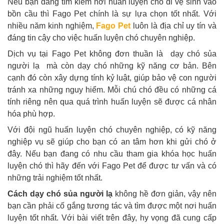
Nếu bạn đang tìm kiếm nơi huấn luyện chó đi vệ sinh vào
bồn cầu thì Fago Pet chính là sự lựa chọn tốt nhất. Với
nhiều năm kinh nghiệm,
Fago Pet
luôn là địa chỉ uy tín và
đáng tin cậy cho việc huấn luyện chó chuyên nghiệp.
Dịch vụ tại Fago Pet không đơn thuần là dạy chó sủa
người lạ mà còn dạy chó những kỹ năng cơ bản. Bên
cạnh đó còn xây dựng tính kỷ luật, giúp bảo vệ con người
tránh xa những nguy hiểm. Mỗi chú chó đều có những cá
tính riêng nên qua quá trình huấn luyện sẽ được cá nhân
hóa phù hợp.
Với đội ngũ huấn luyện chó chuyên nghiệp, có kỹ năng
nghiệp vụ sẽ giúp cho bạn có an tâm hơn khi gửi chó ở
đây. Nếu bạn đang có nhu cầu tham gia khóa học huấn
luyện chó thì hãy đến với Fago Pet để được tư vấn và có
những trải nghiệm tốt nhất.
Cách dạy chó sủa người lạ
không hề đơn giản, vậy nên
bạn cần phải cố gắng tương tác và tìm được một nơi huấn
luyện tốt nhất. Với bài viết trên đây, hy vọng đã cung cấp