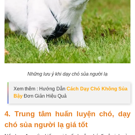
Những lưu ý khi dạy chó sủa người lạ
Xem thêm : Hướng Dẫn
Cách Dạy Chó Không Sủa
Bậy
Đơn Giản Hiệu Quả
4. Trung tâm huấn luyện chó, dạy
chó sủa người lạ giá tốt