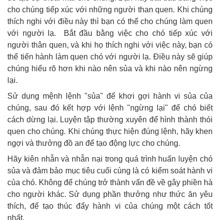
cho chúng tiếp xúc với những người than quen. Khi chúng
thích nghi với điều này thì bạn có thể cho chúng làm quen
với người lạ. Bắt đầu bằng việc cho chó tiếp xúc với
người thân quen, và khi họ thích nghi với việc này, bạn có
thể tiến hành làm quen chó với người lạ. Điều này sẽ giúp
chúng hiểu rõ hơn khi nào nên sủa và khi nào nên ngừng
lại.
Sử dụng mệnh lệnh "sủa" để khơi gợi hành vi sủa của
chúng, sau đó kết hợp với lệnh "ngừng lại" để chó biết
cách dừng lại. Luyện tập thường xuyên để hình thành thói
quen cho chúng. Khi chúng thực hiện đúng lệnh, hãy khen
ngợi và thưởng đồ an để tạo động lực cho chúng.
Hãy kiên nhẫn và nhẫn nại trong quá trình huấn luyện chó
sủa và đảm bảo mục tiêu cuối cùng là có kiểm soát hành vi
của chó. Không để chúng trở thành vấn đề về gây phiền hà
cho người khác. Sử dụng phần thưởng như thức ăn yêu
thích, để tạo thúc đẩy hành vi của chúng một cách tốt
nhất.