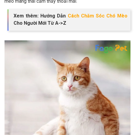
mèo mang thai cảm thấy thoải mái.
Xem thêm: Hướng Dẫn
Cách Chăm Sóc Chó Mèo
Cho Người Mới Từ A->Z