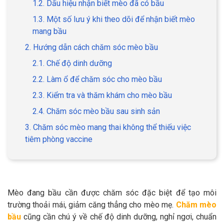
1.2. Dấu hiệu nhận biết mèo đã có bầu
1.3. Một số lưu ý khi theo dõi để nhận biết mèo
mang bầu
2. Hướng dẫn cách chăm sóc mèo bầu
GIỚI THIỆU
2.1. Chế độ dinh dưỡng
2.2. Làm ổ để chăm sóc cho mèo bầu
DỊCH VỤ
2.3. Kiểm tra và thăm khám cho mèo bầu
Khách sạn chó mèo
Spa chó mèo
2.4. Chăm sóc mèo bầu sau sinh sản
Dịch vụ cắt tỉa lông chó
3. Chăm sóc mèo mang thai không thể thiếu việc
Dịch vụ huấn luyện chó
mèo
tiêm phòng vaccine
Dịch vụ mua bán chó
Dịch vụ phối giống chó
mèo
mèo
Mèo đang bầu cần được chăm sóc đặc biệt để tạo môi
TIN TỨC
trường thoải mái, giảm căng thẳng cho mèo mẹ.
Chăm mèo
bầu
cũng cần chú ý về chế độ dinh dưỡng, nghỉ ngơi, chuẩn
Thông tin về khách sạn,