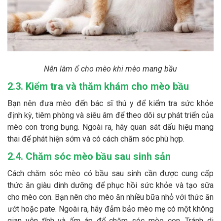
Nên làm ổ cho mèo khi mèo mang bầu
2.3. Kiểm tra và thăm khám cho mèo bầu
Bạn nên đưa mèo đến bác sĩ thú y để kiểm tra sức khỏe
định kỳ, tiêm phòng và siêu âm để theo dõi sự phát triển của
mèo con trong bụng. Ngoài ra, hãy quan sát dấu hiệu mang
thai để phát hiện sớm và có cách chăm sóc phù hợp.
2.4. Chăm sóc mèo bầu sau sinh sản
Cách chăm sóc mèo có bầu sau sinh cần được cung cấp
thức ăn giàu dinh dưỡng để phục hồi sức khỏe và tạo sữa
cho mèo con. Bạn nên cho mèo ăn nhiều bữa nhỏ với thức ăn
ướt hoặc pate. Ngoài ra, hãy đảm bảo mèo mẹ có một không
gian yên tĩnh và ấm áp để chăm sóc mèo con. Tránh di