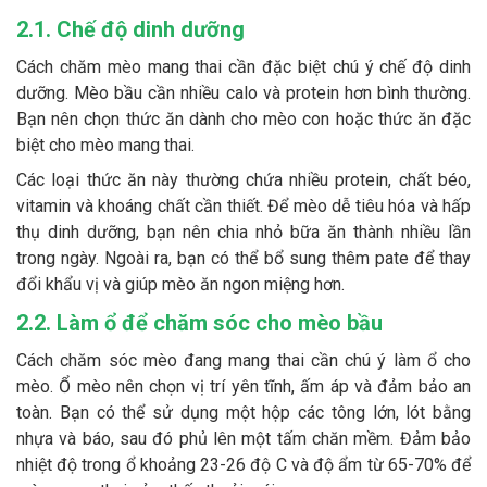
2.1. Chế độ dinh dưỡng
Cách chăm mèo mang thai cần đặc biệt chú ý chế độ dinh
dưỡng. Mèo bầu cần nhiều calo và protein hơn bình thường.
Bạn nên chọn thức ăn dành cho mèo con hoặc thức ăn đặc
biệt cho mèo mang thai.
Các loại thức ăn này thường chứa nhiều protein, chất béo,
vitamin và khoáng chất cần thiết. Để mèo dễ tiêu hóa và hấp
thụ dinh dưỡng, bạn nên chia nhỏ bữa ăn thành nhiều lần
trong ngày. Ngoài ra, bạn có thể bổ sung thêm pate để thay
đổi khẩu vị và giúp mèo ăn ngon miệng hơn.
2.2. Làm ổ để chăm sóc cho mèo bầu
Cách chăm sóc mèo đang mang thai cần chú ý làm ổ cho
mèo. Ổ mèo nên chọn vị trí yên tĩnh, ấm áp và đảm bảo an
toàn. Bạn có thể sử dụng một hộp các tông lớn, lót bằng
nhựa và báo, sau đó phủ lên một tấm chăn mềm. Đảm bảo
nhiệt độ trong ổ khoảng 23-26 độ C và độ ẩm từ 65-70% để