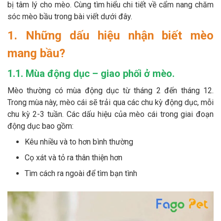
bị tâm lý cho mèo. Cùng tìm hiểu chi tiết về cẩm nang chăm
Thông tin về chó
spa cho thú cưng
sóc mèo bầu trong bài viết dưới đây.
Thông tin về mèo
1. Những dấu hiệu nhận biết mèo
mang bầu?
CHÍNH SÁCH
1.1. Mùa động dục – giao phối ở mèo.
Chính sách mua hàng
Chính sách vận chuyển
Mèo thường có mùa động dục từ tháng 2 đến tháng 12.
Trong mùa này, mèo cái sẽ trải qua các chu kỳ động dục, mỗi
Chính sách bảo hành
Chính sách bảo mật
chu kỳ 2-3 tuần. Các dấu hiệu của mèo cái trong giai đoạn
động dục bao gồm:
Chính sách đổi trả
Kêu nhiều và to hơn bình thường
Cọ xát và tỏ ra thân thiện hơn
LIÊN HỆ
Tìm cách ra ngoài để tìm bạn tình
TỔNG ĐÀI TƯ VẤN
0929894774