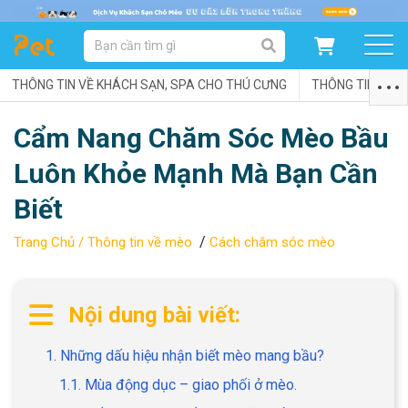
DANH MỤC SẢN PHẨM
THÔNG TIN VỀ KHÁCH SẠN, SPA CHO THÚ CƯNG
SẢN PHẨM DÀNH CHO MÈO
SẢN PHẨM DÀNH CHO CHÓ
THÔNG TIN VỀ C
Cẩm Nang Chăm Sóc Mèo Bầu
SẨN PHẨM THEO THƯƠNG HIỆU
Luôn Khỏe Mạnh Mà Bạn Cần
Biết
/
Trang Chủ /
Thông tin về mèo
Cách chăm sóc mèo
Nội dung bài viết:
1. Những dấu hiệu nhận biết mèo mang bầu?
1.1. Mùa động dục – giao phối ở mèo.