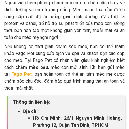
Ngoài việc tiêm phòng, chăm sóc mèo có bầu cần chú ý về
dinh dưỡng và môi trường sống. Mèo mang thai cần được
cung cấp chế độ ăn uống giàu dinh dưỡng, đặc biệt là
protein và canxi, để hỗ trợ sự phát triển của mèo con. Đồng
thời, bạn nên tạo một không gian yên tĩnh, thoải mái và an
toàn cho mèo mẹ nghỉ ngơi.
Nếu không có thời gian chăm sóc mèo, bạn có thể tham
khảo Fago Pet cung cấp dịch vụ spa và khách sạn cao cấp
cho mèo. Tại Fago Pet có nhân viên giàu kinh nghiệm biết
cách
chăm mèo bầu
, mèo con mới sinh. Khi bạn gửi mèo
tại
Fago Pet
, bạn hoàn toàn có thể an tâm mèo mẹ được
chăm sóc chu đáo, đảm bảo quá trình mang thai an toàn và
thoải mái nhất.
Thông tin liên hệ:
Địa chỉ:
Hồ Chí Minh: 26/1 Nguyễn Minh Hoàng,
Phường 12, Quận Tân Bình, TPHCM