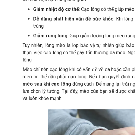
Giảm nhiệt độ cơ thể
: Cạo lông có thể giúp mè
Dễ dàng phát hiện vấn đề sức khỏe
: Khi lôn
trùng.
Giảm rụng lông
: Giúp giảm lượng lông mèo rụng
Tuy nhiên, lông mèo là lớp bảo vệ tự nhiên giúp bả
thận, việc cạo lông có thể gây tổn thương da mèo. Ngo
lông.
Mèo chỉ nên cạo lông khi có vấn đề về da hoặc cần ph
mèo có thể cần phải cạo lông. Nếu bạn quyết định 
mèo sau khi cạo lông
đúng cách. Để mang lại trải n
lựa chọn lý tưởng. Tại đây, mèo của bạn sẽ được chă
và luôn khỏe mạnh.