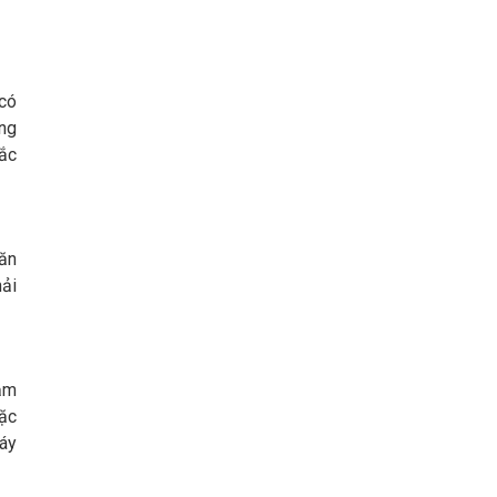
 có
ng
ắc
ăn
hải
đảm
oặc
áy