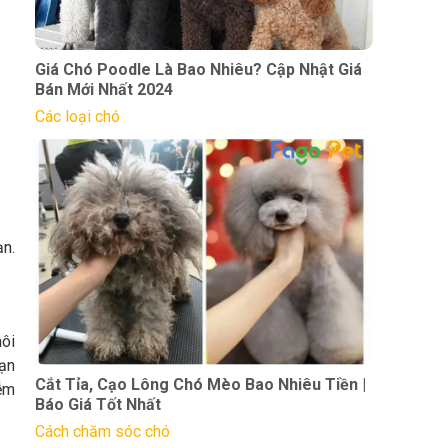
Giá Chó Poodle Là Bao Nhiêu? Cập Nhật Giá
Bán Mới Nhất 2024
Các loại chó
n.
môi
Bạn
Cắt Tỉa, Cạo Lông Chó Mèo Bao Nhiêu Tiền |
ễm
Báo Giá Tốt Nhất
Cách chăm sóc chó