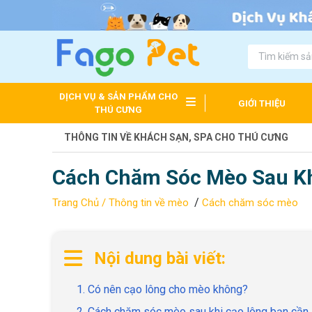
DỊCH VỤ & SẢN PHẨM CHO
GIỚI THIỆU
THÚ CƯNG
THÔNG TIN VỀ KHÁCH SẠN, SPA CHO THÚ CƯNG
Cách Chăm Sóc Mèo Sau Kh
/
Trang Chủ /
Thông tin về mèo
Cách chăm sóc mèo
Nội dung bài viết:
1. Có nên cạo lông cho mèo không?
2. Cách chăm sóc mèo sau khi cạo lông bạn cần 