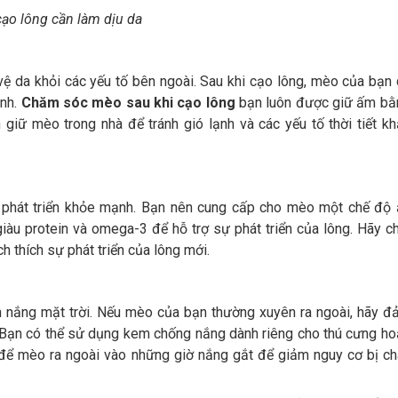
ạo lông cần làm dịu da
 da khỏi các yếu tố bên ngoài. Sau khi cạo lông, mèo của bạn
ạnh.
Chăm sóc mèo sau khi cạo lông
bạn luôn được giữ ấm bằ
iữ mèo trong nhà để tránh gió lạnh và các yếu tố thời tiết kh
phát triển khỏe mạnh. Bạn nên cung cấp cho mèo một chế độ 
àu protein và omega-3 để hỗ trợ sự phát triển của lông. Hãy c
h thích sự phát triển của lông mới.
h nắng mặt trời. Nếu mèo của bạn thường xuyên ra ngoài, hãy 
. Bạn có thể sử dụng kem chống nắng dành riêng cho thú cưng h
để mèo ra ngoài vào những giờ nắng gắt để giảm nguy cơ bị ch