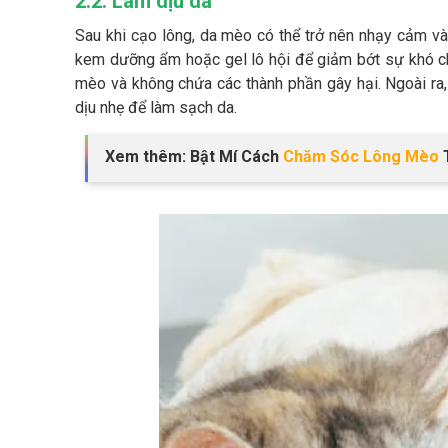
2.2. Làm dịu da
Sau khi cạo lông, da mèo có thể trở nên nhạy cảm v
kem dưỡng ẩm hoặc gel lô hội để giảm bớt sự khó c
mèo và không chứa các thành phần gây hại. Ngoài r
dịu nhẹ để làm sạch da.
Xem thêm: Bật Mí Cách
Chăm Sóc Lông Mèo
T