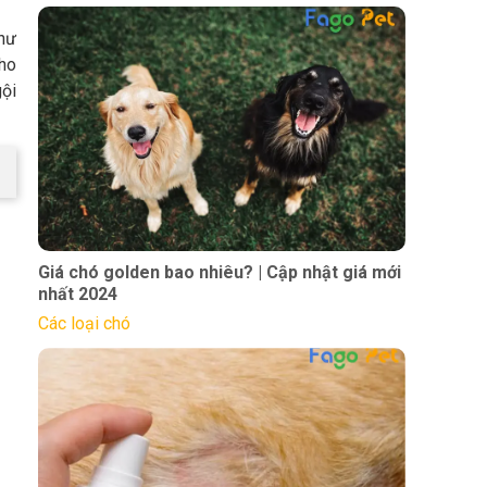
như
ho
ội
Giá chó golden bao nhiêu? | Cập nhật giá mới
nhất 2024
Các loại chó