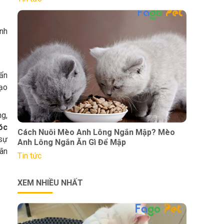
inh
cẩn
cạo
ng,
óc
Cách Nuôi Mèo Anh Lông Ngắn Mập? Mèo
sự
Anh Lông Ngắn Ăn Gì Để Mập
iãn
Tin tức
XEM NHIỀU NHẤT