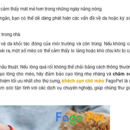
o cảm thấy mát mẻ hơn trong những ngày nắng nóng.
g ngắn, bạn có thể dễ dàng phát hiện các vấn đề về da hoặc ký s
 trong nhà.
o vệ da khỏi tác động của môi trường và côn trùng. Nếu không 
ài ra, một số mèo có thể cảm thấy lo lắng hoặc khó chịu khi bị 
ẫu thuật. Nếu lông quá rối không thể chải bằng cách thông thườ
cạo lông cho mèo, hãy đảm bảo cạo lông nhẹ nhàng và
chăm s
ghiệm tối ưu nhất cho thú cưng,
khách sạn chó mèo
FagoPet là 
m sóc tận tình với các dịch vụ chuyên nghiệp, giúp chúng thư g