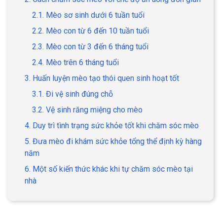
2.1. Mèo sơ sinh dưới 6 tuần tuổi
2.2. Mèo con từ 6 đến 10 tuần tuổi
2.3. Mèo con từ 3 đến 6 tháng tuổi
GIỚI THIỆU
2.4. Mèo trên 6 tháng tuổi
3. Huấn luyện mèo tạo thói quen sinh hoạt tốt
DỊCH VỤ
3.1. Đi vệ sinh đúng chỗ
Khách sạn chó mèo
Spa chó mèo
3.2. Vệ sinh răng miệng cho mèo
Dịch vụ cắt tỉa lông chó
4. Duy trì tình trạng sức khỏe tốt khi chăm sóc mèo
Dịch vụ huấn luyện chó
mèo
5. Đưa mèo đi khám sức khỏe tổng thể định kỳ hàng
năm
Dịch vụ mua bán chó
Dịch vụ phối giống chó
6. Một số kiến thức khác khi tự chăm sóc mèo tại
mèo
mèo
nhà
TIN TỨC
Thông tin về khách sạn,