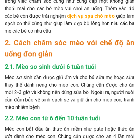
trong việc chăm sóc cũng như cung cấp một không gian
thoải mái cho các bé mèo vui chơi ăn uống. Thêm vào đó
các bé còn được trải nghiệm
dịch vụ spa chó mèo
giúp làm
sạch cơ thể cũng như giúp làm đẹp bộ lông hơn nếu các ba
mẹ các bé có nhu cầu
2. Cách chăm sóc mèo với chế độ ăn
uống đơn giản
2.1. Mèo sơ sinh dưới 6 tuần tuổi
Mèo sơ sinh cần được giữ ấm và cho bú sữa mẹ hoặc sữa
thay thế dành riêng cho mèo con. Chúng cần được cho ăn
mỗi 2-3 giờ và không nên dùng sữa bò. Ngoài ra, người nuôi
cần đảm bảo vệ sinh sạch sẽ và giữ ấm cho mèo con, tránh
mèo nhiễm bệnh.
2.2. Mèo con từ 6 đến 10 tuần tuổi
Mèo con bắt đầu ăn thức ăn mềm như pate hoặc thức ăn
ướt dành cho mèo con. Chúng cần được cho ăn 4 lần mỗi