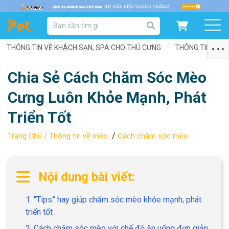
DANH MỤC SẢN PHẨM
THÔNG TIN VỀ KHÁCH SẠN, SPA CHO THÚ CƯNG
SẢN PHẨM DÀNH CHO MÈO
SẢN PHẨM DÀNH CHO CHÓ
THÔNG TIN VỀ C
Chia Sẻ Cách Chăm Sóc Mèo
SẨN PHẨM THEO THƯƠNG HIỆU
Cưng Luôn Khỏe Mạnh, Phát
Triển Tốt
/
Trang Chủ /
Thông tin về mèo
Cách chăm sóc mèo
Nội dung bài viết:
1. “Tips” hay giúp chăm sóc mèo khỏe mạnh, phát
triển tốt
2. Cách chăm sóc mèo với chế độ ăn uống đơn giản