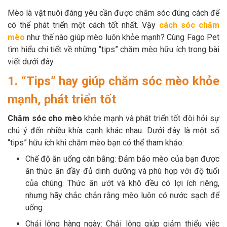
Thông tin về chó
spa cho thú cưng
Mèo là vật nuôi đáng yêu cần được chăm sóc đúng cách để
có thể phát triển một cách tốt nhất. Vậy
cách sóc chăm
Thông tin về mèo
mèo
như thế nào giúp mèo luôn khỏe mạnh? Cùng Fago Pet
tìm hiểu chi tiết về những “tips” chăm mèo hữu ích trong bài
viết dưới đây.
CHÍNH SÁCH
1. “Tips” hay giúp chăm sóc mèo khỏe
Chính sách mua hàng
Chính sách vận chuyển
mạnh, phát triển tốt
Chính sách bảo hành
Chính sách bảo mật
Chăm sóc cho mèo
khỏe mạnh và phát triển tốt đòi hỏi sự
chú ý đến nhiều khía cạnh khác nhau. Dưới đây là một số
Chính sách đổi trả
“tips” hữu ích khi chăm mèo bạn có thể tham khảo:
Chế độ ăn uống cân bằng: Đảm bảo mèo của bạn được
LIÊN HỆ
ăn thức ăn đầy đủ dinh dưỡng và phù hợp với độ tuổi
của chúng. Thức ăn ướt và khô đều có lợi ích riêng,
TỔNG ĐÀI TƯ VẤN
nhưng hãy chắc chắn rằng mèo luôn có nước sạch để
0929894774
uống.
Chải lông hàng ngày: Chải lông giúp giảm thiểu việc